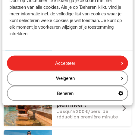
Door op 'Accepteer' te klikken ga je akkoord met het
plaatsen van alle cookies. Als je op 'Beheren’ klikt, vind je
meer informatie incl. de volledige lijst van cookies waar je
kunt selecteren welke cookies je wilt toestaan. Je kunt op
elk moment je voorkeuren wijzigen of je toestemming
Partez en vacances avec Sunweb !
intrekken.
#creatingmemories
Offres Dernière Chance
Accepteer
Offres last minute à ne pas
manquer
Weigeren
Beheren
Et si l'été s'invitait en
plein hiver ?
Jusqu'à 300 €/pers. de
réduction première minute