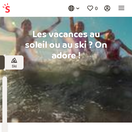
0
Les vacances au
soleil ou au ski ? On
adore !
Ski
Destination
Choisissez une destination
Date
de
départ
Date de départ