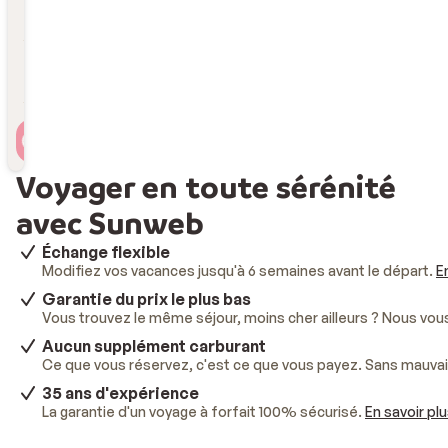
Durée
Durée
Voyageur(s)
2 personnes , 1 chambre
Voyager en toute sérénité
avec Sunweb
Échange flexible
Modifiez vos vacances jusqu'à 6 semaines avant le départ.
E
Garantie du prix le plus bas
Vous trouvez le même séjour, moins cher ailleurs ? Nous vo
Aucun supplément carburant
Ce que vous réservez, c'est ce que vous payez. Sans mauvai
35 ans d'expérience
La garantie d'un voyage à forfait 100% sécurisé.
En savoir pl