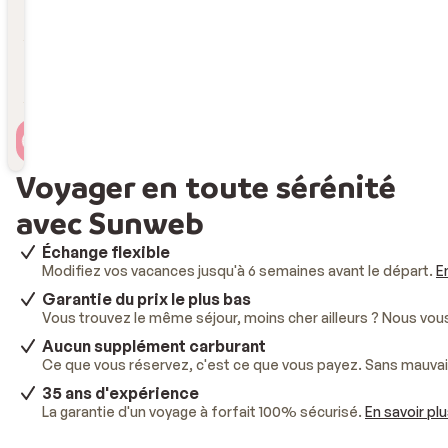
Durée
Durée
Voyageur(s)
2 personnes , 1 chambre
Voyager en toute sérénité
avec Sunweb
Échange flexible
Modifiez vos vacances jusqu'à 6 semaines avant le départ.
E
Garantie du prix le plus bas
Vous trouvez le même séjour, moins cher ailleurs ? Nous vo
Aucun supplément carburant
Ce que vous réservez, c'est ce que vous payez. Sans mauvai
35 ans d'expérience
La garantie d'un voyage à forfait 100% sécurisé.
En savoir pl