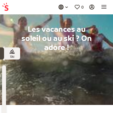
0
Les vacances au
soleil ou au ski ? On
adore !
Ski
Destination
Choisissez une destination
Date
de
départ
Date de départ