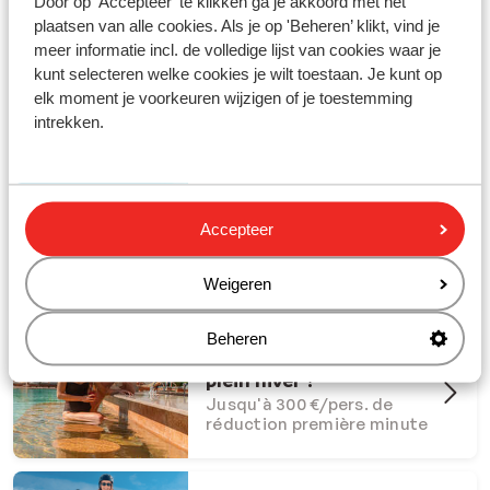
Door op 'Accepteer' te klikken ga je akkoord met het
plaatsen van alle cookies. Als je op 'Beheren’ klikt, vind je
meer informatie incl. de volledige lijst van cookies waar je
kunt selecteren welke cookies je wilt toestaan. Je kunt op
elk moment je voorkeuren wijzigen of je toestemming
Partez en vacances avec Sunweb !
intrekken.
#creatingmemories
Offres Dernière Chance
Accepteer
Offres last minute à ne pas
manquer
Weigeren
Beheren
Et si l'été s'invitait en
plein hiver ?
Jusqu'à 300 €/pers. de
réduction première minute