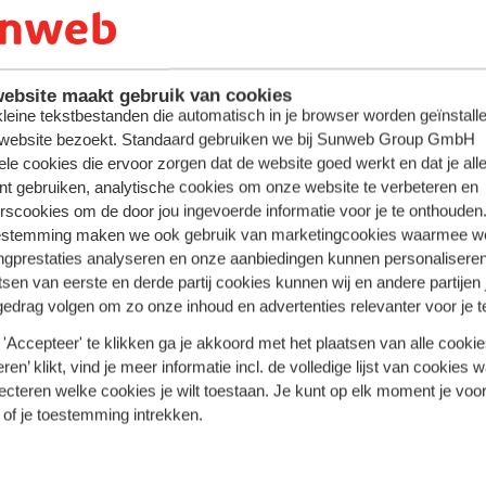
 soleil
Vos v
ebsite maakt gebruik van cookies
 kleine tekstbestanden die automatisch in je browser worden geïnstalle
 website bezoekt. Standaard gebruiken we bij Sunweb Group GmbH
ele cookies die ervoor zorgen dat de website goed werkt en dat je alle
nt gebruiken, analytische cookies om onze website te verbeteren en
rscookies om de door jou ingevoerde informatie voor je te onthouden
estemming maken we ook gebruik van marketingcookies waarmee w
ngprestaties analyseren en onze aanbiedingen kunnen personalisere
z en vacances avec Sunweb ! #creatingme
tsen van eerste en derde partij cookies kunnen wij en andere partijen
gedrag volgen om zo onze inhoud en advertenties relevanter voor je 
'Accepteer' te klikken ga je akkoord met het plaatsen van alle cookies
ren’ klikt, vind je meer informatie incl. de volledige lijst van cookies w
ecteren welke cookies je wilt toestaan. Je kunt op elk moment je voo
 of je toestemming intrekken.