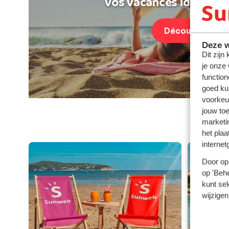
Vos vacances idéales au
Découvrir
Deze w
Dit zijn
je onze
function
goed ku
voorkeu
jouw to
marketi
Parte
het plaa
internet
Door op 
op 'Behe
kunt sel
wijzigen