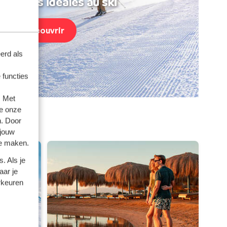
acances idéales au ski
Découvrir
erd als
 functies
. Met
e onze
n. Door
mories
 jouw
te maken.
. Als je
aar je
rkeuren