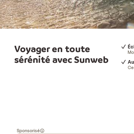
Voyager en toute
Éc
Mod
sérénité avec Sunweb
Au
Ce 
Sponsorisé