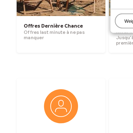
Beh
Wei
Offres Dernière Chance
Et si l
hiver ?
Offres last minute à ne pas
manquer
Jusqu'à
premiè