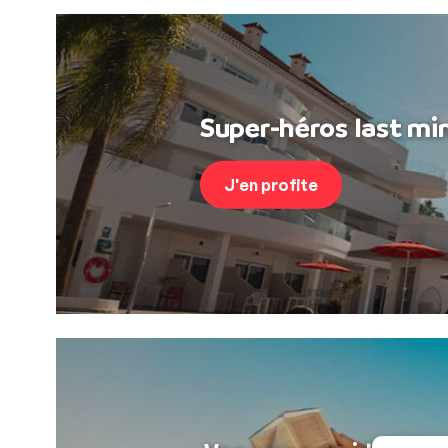
Super-héros last min
J'en profite