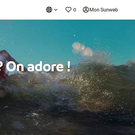
0
Mon Sunweb
? On adore !