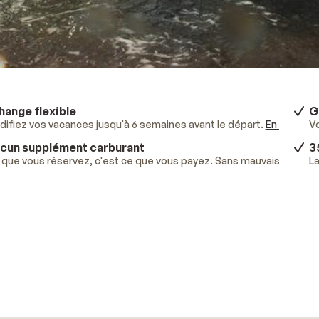
hange flexible
G
ifiez vos vacances jusqu'à 6 semaines avant le départ.
En savoir p
V
cun supplément carburant
3
que vous réservez, c'est ce que vous payez. Sans mauvaises surpr
La