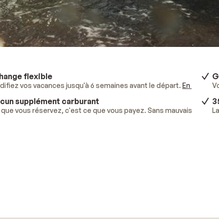
hange flexible
G
ifiez vos vacances jusqu'à 6 semaines avant le départ.
En savoir p
V
cun supplément carburant
3
que vous réservez, c'est ce que vous payez. Sans mauvaises surpr
La