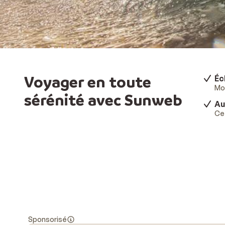
Voyager en toute
Éc
Mod
sérénité avec Sunweb
Au
Ce 
Sponsorisé