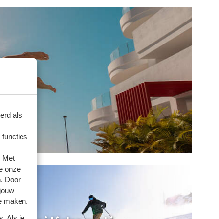
erd als
 functies
. Met
e onze
n. Door
 jouw
te maken.
. Als je