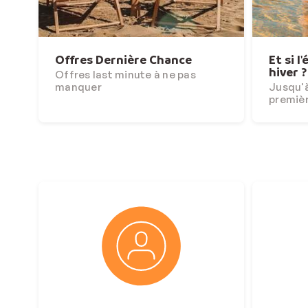
Offres Dernière Chance
Et si l
hiver ?
Offres last minute à ne pas
manquer
Jusqu'à
premiè