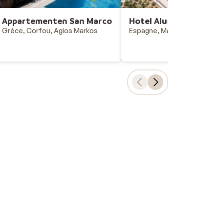
Appartementen San Marco
Hotel AluaSoul Mallor
Grèce, Corfou, Agios Markos
Espagne, Majorque, Cala d'
Choix populaires
Vacances all-inclusive