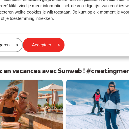
 soleil
Vos v
ren’ klikt, vind je meer informatie incl. de volledige lijst van cookies w
ecteren welke cookies je wilt toestaan. Je kunt op elk moment je voo
 of je toestemming intrekken.
eren
geren
Accepteer
z en vacances avec Sunweb ! #creatingme