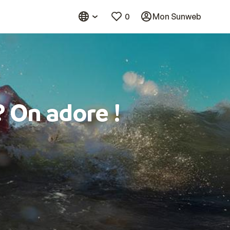
0
Mon Sunweb
? On adore !