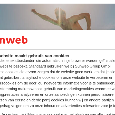
ute : jusqu'à -300 €/pers.
ebsite maakt gebruik van cookies
 kleine tekstbestanden die automatisch in je browser worden geïnstalle
 website bezoekt. Standaard gebruiken we bij Sunweb Group GmbH
ele cookies die ervoor zorgen dat de website goed werkt en dat je alle
nt gebruiken, analytische cookies om onze website te verbeteren en
rscookies om de door jou ingevoerde informatie voor je te onthouden
estemming maken we ook gebruik van marketingcookies waarmee w
ngprestaties analyseren en onze aanbiedingen kunnen personalisere
tsen van eerste en derde partij cookies kunnen wij en andere partijen
gedrag volgen om zo onze inhoud en advertenties relevanter voor je 
'Accepteer' te klikken ga je akkoord met het plaatsen van alle cookies