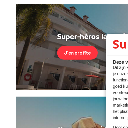
Super-héros last min
J'en profite
Deze w
Dit zijn
je onze
function
goed ku
voorkeu
jouw to
marketi
het plaa
internet
Door op 