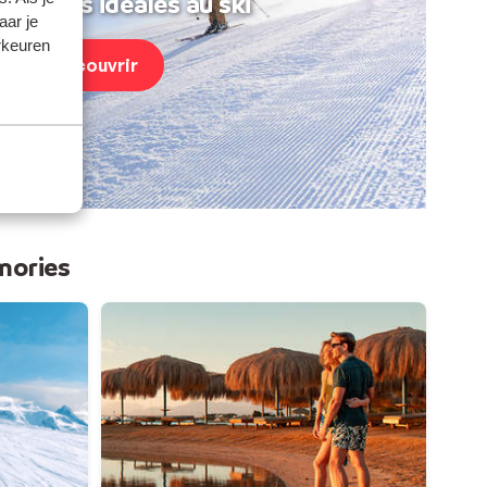
acances idéales au ski
aar je
rkeuren
Découvrir
mories