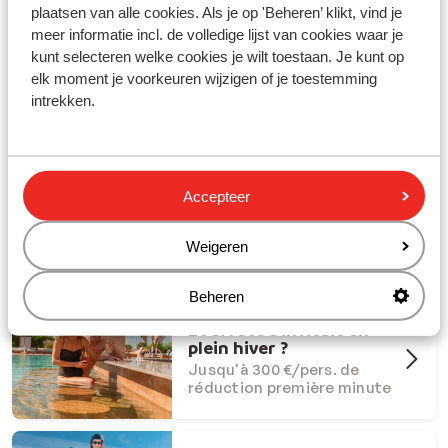
plaatsen van alle cookies. Als je op 'Beheren’ klikt, vind je
meer informatie incl. de volledige lijst van cookies waar je
kunt selecteren welke cookies je wilt toestaan. Je kunt op
elk moment je voorkeuren wijzigen of je toestemming
intrekken.
Partez en vacances avec Sunweb !
#creatingmemories
Accepteer
Offres Dernière Chance
Offres last minute à ne pas
manquer
Weigeren
Beheren
Et si l'été s'invitait en
plein hiver ?
Jusqu'à 300 €/pers. de
réduction première minute