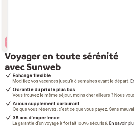
Durée
Durée
Voyageur(s)
2 personnes , 1 chambre
Voyager en toute sérénité
avec Sunweb
Échange flexible
Modifiez vos vacances jusqu'à 6 semaines avant le départ.
E
Garantie du prix le plus bas
Vous trouvez le même séjour, moins cher ailleurs ? Nous vo
Aucun supplément carburant
Ce que vous réservez, c'est ce que vous payez. Sans mauvai
35 ans d'expérience
La garantie d'un voyage à forfait 100% sécurisé.
En savoir pl