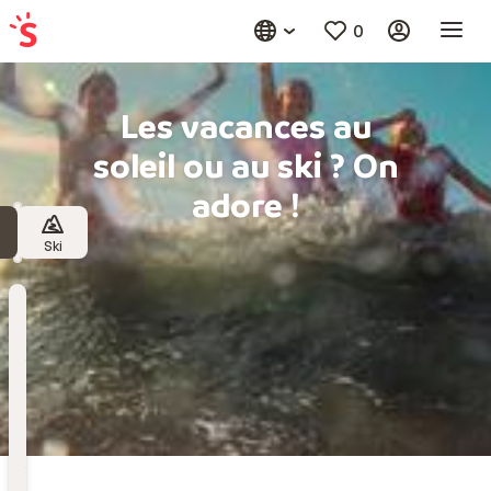
0
Les vacances au
soleil ou au ski ? On
adore !
Ski
Destination
Choisissez une destination
Date
de
départ
Date de départ