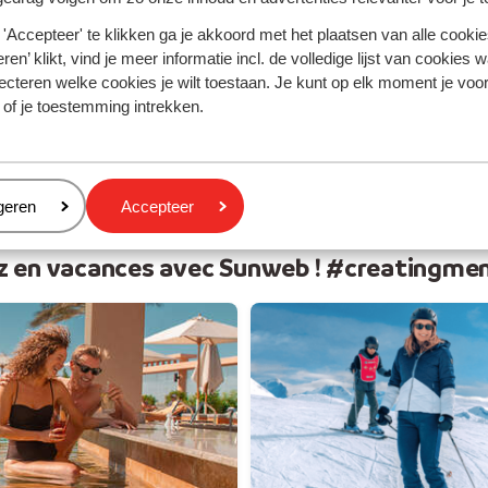
 soleil
Vos v
'Accepteer' te klikken ga je akkoord met het plaatsen van alle cookies
ren’ klikt, vind je meer informatie incl. de volledige lijst van cookies w
ecteren welke cookies je wilt toestaan. Je kunt op elk moment je voo
 of je toestemming intrekken.
eren
geren
Accepteer
z en vacances avec Sunweb ! #creatingme