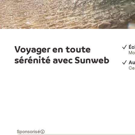
Voyager en toute
Éc
Mod
sérénité avec Sunweb
Au
Ce 
Sponsorisé