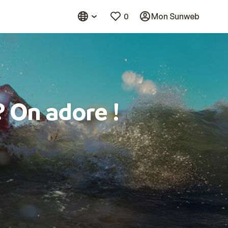
0
Mon Sunweb
? On adore !