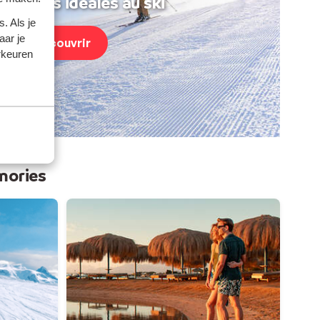
acances idéales au ski
. Als je
aar je
Découvrir
rkeuren
mories