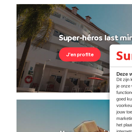
Super-héros last min
J'en profite
Deze w
Dit zijn
je onze
function
goed ku
voorkeu
jouw to
marketi
het plaa
internet