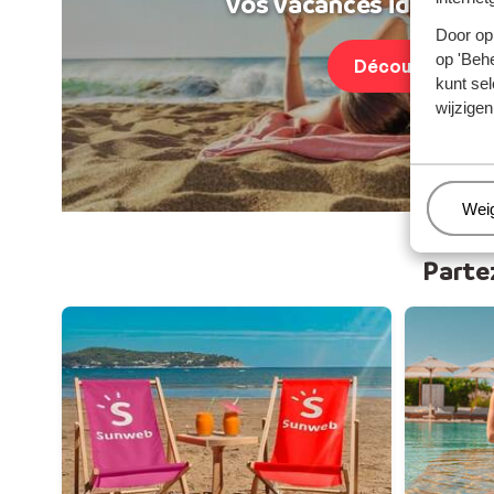
Vos vacances idéales au
Door op 
op 'Behe
Découvrir
kunt sel
wijzigen
Beh
Wei
Parte