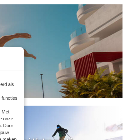
erd als
 functies
. Met
e onze
n. Door
 jouw
te maken.