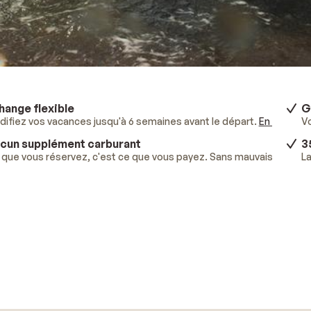
hange flexible
G
ifiez vos vacances jusqu'à 6 semaines avant le départ.
En savoir p
V
cun supplément carburant
3
que vous réservez, c'est ce que vous payez. Sans mauvaises surpr
La