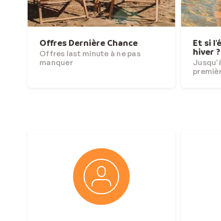
Offres Dernière Chance
Et si l
hiver ?
Offres last minute à ne pas
manquer
Jusqu'à
premiè