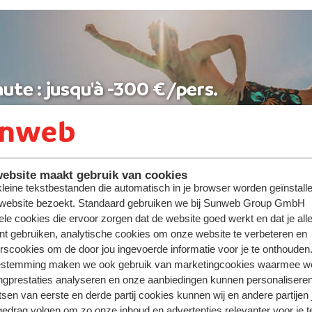
ute : jusqu'à -300 €/pers.
ebsite maakt gebruik van cookies
 kleine tekstbestanden die automatisch in je browser worden geïnstalle
 website bezoekt. Standaard gebruiken we bij Sunweb Group GmbH
ele cookies die ervoor zorgen dat de website goed werkt en dat je alle
nt gebruiken, analytische cookies om onze website te verbeteren en
rscookies om de door jou ingevoerde informatie voor je te onthouden
estemming maken we ook gebruik van marketingcookies waarmee w
ngprestaties analyseren en onze aanbiedingen kunnen personalisere
tsen van eerste en derde partij cookies kunnen wij en andere partijen
gedrag volgen om zo onze inhoud en advertenties relevanter voor je 