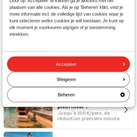
Door op 'Accepteer' te klikken ga je akkoord met het
plaatsen van alle cookies. Als je op 'Beheren’ klikt, vind je
meer informatie incl. de volledige lijst van cookies waar je
kunt selecteren welke cookies je wilt toestaan. Je kunt op
elk moment je voorkeuren wijzigen of je toestemming
Partez en vacances avec Sunweb !
intrekken.
#creatingmemories
Offres Dernière Chance
Accepteer
Offres last minute à ne pas
manquer
Weigeren
Beheren
Et si l'été s'invitait en
plein hiver ?
Jusqu'à 300 €/pers. de
réduction première minute