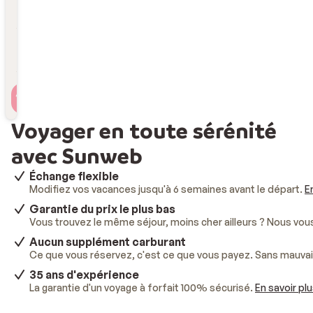
Durée
Durée
Voyageur(s)
2 personnes , 1 chambre
Voyager en toute sérénité
avec Sunweb
Échange flexible
Modifiez vos vacances jusqu'à 6 semaines avant le départ.
E
Garantie du prix le plus bas
Vous trouvez le même séjour, moins cher ailleurs ? Nous vo
Aucun supplément carburant
Ce que vous réservez, c'est ce que vous payez. Sans mauvai
35 ans d'expérience
La garantie d'un voyage à forfait 100% sécurisé.
En savoir pl