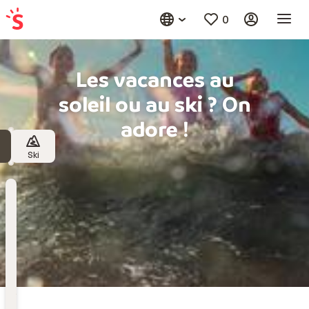
0
Les vacances au
soleil ou au ski ? On
adore !
Ski
Destination
Choisissez une destination
Date
de
départ
Date de départ