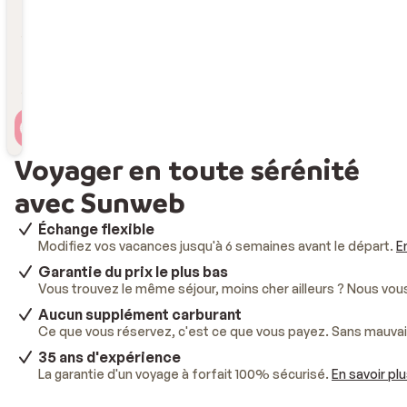
Durée
Durée
Voyageur(s)
2 personnes , 1 chambre
Voyager en toute sérénité
avec Sunweb
Échange flexible
Modifiez vos vacances jusqu'à 6 semaines avant le départ.
E
Garantie du prix le plus bas
Vous trouvez le même séjour, moins cher ailleurs ? Nous vo
Aucun supplément carburant
Ce que vous réservez, c'est ce que vous payez. Sans mauvai
35 ans d'expérience
La garantie d'un voyage à forfait 100% sécurisé.
En savoir pl