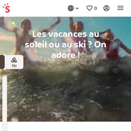
0
Les vacances au
soleil ou au ski ? On
adore !
Ski
Destination
Choisissez une destination
Date
de
départ
Date de départ