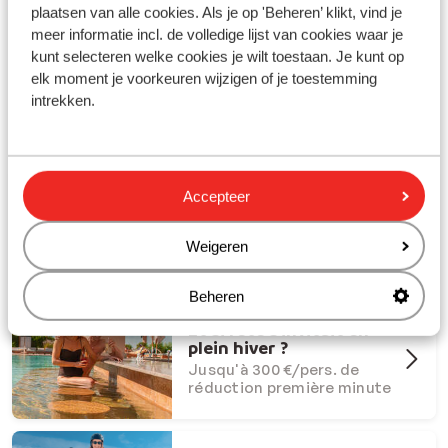
plaatsen van alle cookies. Als je op 'Beheren’ klikt, vind je
meer informatie incl. de volledige lijst van cookies waar je
kunt selecteren welke cookies je wilt toestaan. Je kunt op
elk moment je voorkeuren wijzigen of je toestemming
intrekken.
Partez en vacances avec Sunweb !
#creatingmemories
Accepteer
Offres Dernière Chance
Offres last minute à ne pas
manquer
Weigeren
Beheren
Et si l'été s'invitait en
plein hiver ?
Jusqu'à 300 €/pers. de
réduction première minute