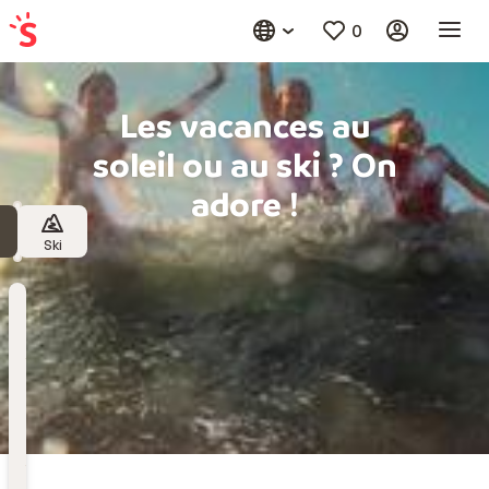
0
Les vacances au
soleil ou au ski ? On
adore !
Ski
Destination
Choisissez une destination
Date
de
départ
Date de départ