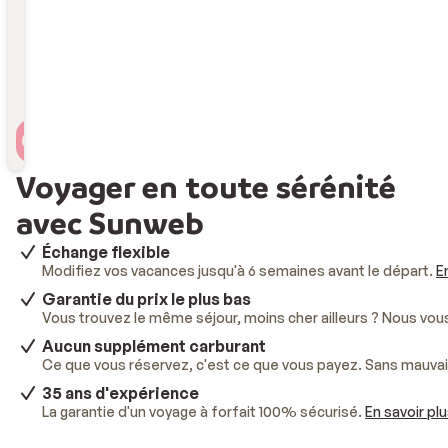
Durée
Durée
Voyageur(s)
2 personnes , 1 chambre
Voyager en toute sérénité
avec Sunweb
Échange flexible
Modifiez vos vacances jusqu'à 6 semaines avant le départ.
E
Garantie du prix le plus bas
Vous trouvez le même séjour, moins cher ailleurs ? Nous vo
Aucun supplément carburant
Ce que vous réservez, c'est ce que vous payez. Sans mauvai
35 ans d'expérience
La garantie d'un voyage à forfait 100% sécurisé.
En savoir pl