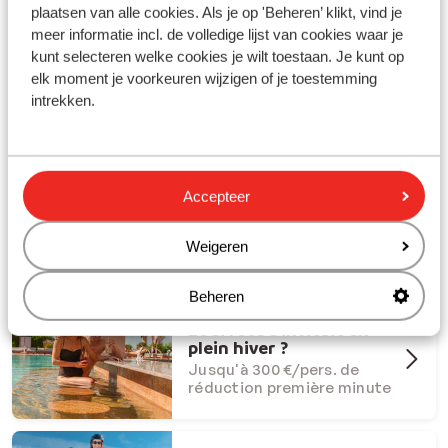
plaatsen van alle cookies. Als je op 'Beheren’ klikt, vind je
meer informatie incl. de volledige lijst van cookies waar je
kunt selecteren welke cookies je wilt toestaan. Je kunt op
elk moment je voorkeuren wijzigen of je toestemming
intrekken.
Partez en vacances avec Sunweb !
#creatingmemories
Accepteer
Offres Dernière Chance
Offres last minute à ne pas
manquer
Weigeren
Beheren
Et si l'été s'invitait en
plein hiver ?
Jusqu'à 300 €/pers. de
réduction première minute