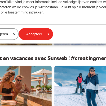
 soleil
Vos v
ren’ klikt, vind je meer informatie incl. de volledige lijst van cookies w
ecteren welke cookies je wilt toestaan. Je kunt op elk moment je voo
 of je toestemming intrekken.
eren
geren
Accepteer
z en vacances avec Sunweb ! #creatingme