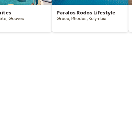
uites
Paralos Rodos Lifestyle
ète, Gouves
Grèce, Rhodes, Kolymbia
Vacances au ski
Destinations - vacances au ski
Offres & bons plans - vacances au ski