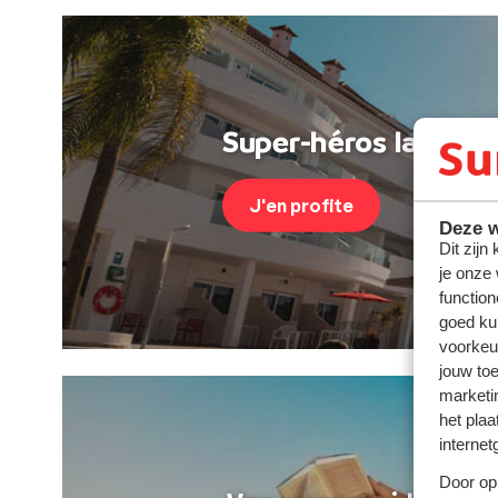
Super-héros last min
J'en profite
Deze w
Dit zijn
je onze
function
goed ku
voorkeu
jouw to
marketi
het plaa
internet
Door op 