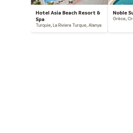
Hotel Asia Beach Resort &
Noble S
Spa
Grèce, Cr
Turquie, La Riviera Turque, Alanya
Vacances au soleil
Destinations - vacances au soleil
Offres & bons plans - vacances au soleil