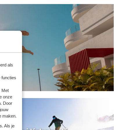
erd als
 functies
. Met
e onze
n. Door
 jouw
te maken.
. Als je