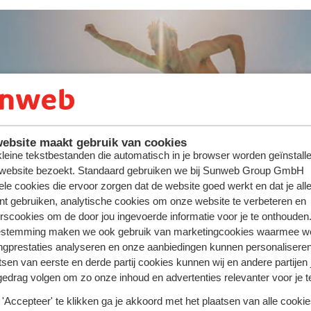
ute : jusqu'à -300 €/pers.
ebsite maakt gebruik van cookies
 kleine tekstbestanden die automatisch in je browser worden geïnstalle
 website bezoekt. Standaard gebruiken we bij Sunweb Group GmbH
ele cookies die ervoor zorgen dat de website goed werkt en dat je alle
nt gebruiken, analytische cookies om onze website te verbeteren en
rscookies om de door jou ingevoerde informatie voor je te onthouden
estemming maken we ook gebruik van marketingcookies waarmee w
ngprestaties analyseren en onze aanbiedingen kunnen personalisere
tsen van eerste en derde partij cookies kunnen wij en andere partijen
gedrag volgen om zo onze inhoud en advertenties relevanter voor je 
'Accepteer' te klikken ga je akkoord met het plaatsen van alle cookies