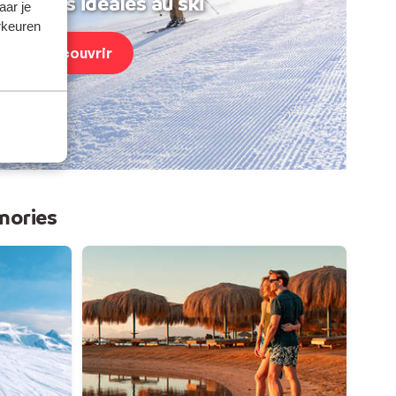
acances idéales au ski
aar je
rkeuren
Découvrir
mories