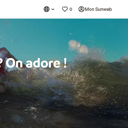
0
Mon Sunweb
? On adore !