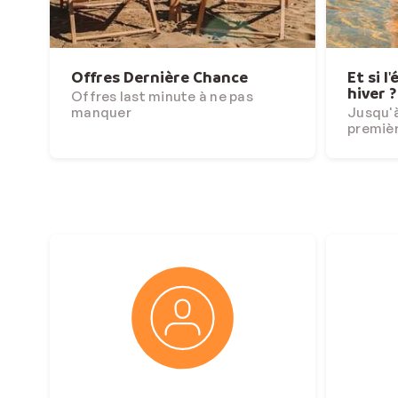
Offres Dernière Chance
Et si l
hiver ?
Offres last minute à ne pas
manquer
Jusqu'à
premiè