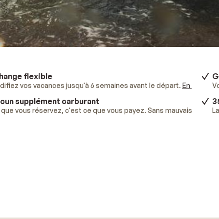
hange flexible
G
ifiez vos vacances jusqu'à 6 semaines avant le départ.
En savoir p
V
cun supplément carburant
3
que vous réservez, c'est ce que vous payez. Sans mauvaises surpr
La