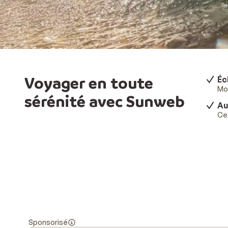
Voyager en toute
Éc
Mod
sérénité avec Sunweb
Au
Ce 
Sponsorisé