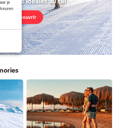
acances idéales au ski
aar je
rkeuren
Découvrir
mories