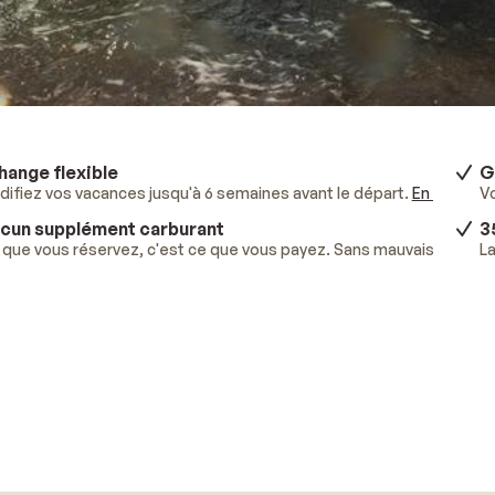
hange flexible
G
ifiez vos vacances jusqu'à 6 semaines avant le départ.
En savoir p
V
cun supplément carburant
3
que vous réservez, c'est ce que vous payez. Sans mauvaises surpr
La