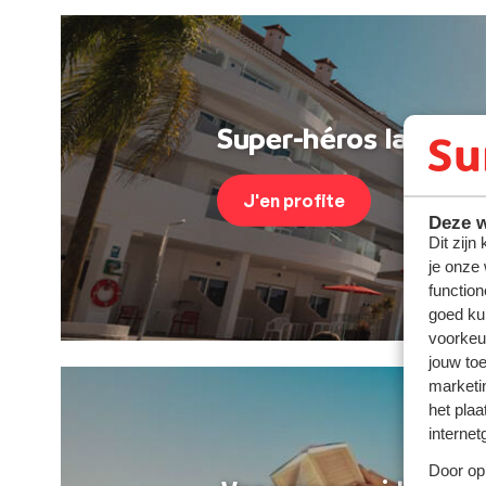
Super-héros last min
J'en profite
Deze w
Dit zijn
je onze
function
goed ku
voorkeu
jouw to
marketi
het plaa
internet
Door op 