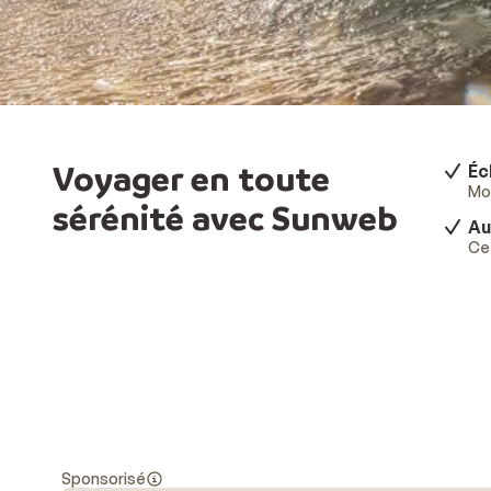
Voyager en toute
Éc
Mod
sérénité avec Sunweb
Au
Ce 
Sponsorisé