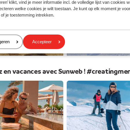
 soleil
Vos v
ren’ klikt, vind je meer informatie incl. de volledige lijst van cookies w
ecteren welke cookies je wilt toestaan. Je kunt op elk moment je voo
 of je toestemming intrekken.
eren
geren
Accepteer
z en vacances avec Sunweb ! #creatingme