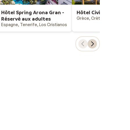
Hôtel Spring Arona Gran -
Hôtel Civitel Creta B
Réservé aux adultes
Grèce, Crète, Ammoudara
Espagne, Tenerife, Los Cristianos
Choix populaires
Vacances all-inclusive
Last minutes - vacances au soleil