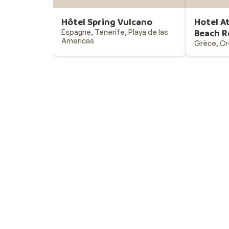
Hôtel Spring Vulcano
Hotel A
Espagne, Tenerife, Playa de las
Beach R
Americas
Grèce, Cr
Vacances au soleil
Destinations - vacances au soleil
Offres & bons plans - vacances au soleil