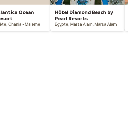
tlantica Ocean
Hôtel Diamond Beach by
esort
Pearl Resorts
ète, Chania - Maleme
Egypte, Marsa Alam, Marsa Alam
Vacances au ski
Destinations - vacances au ski
Offres & bons plans - vacances au ski