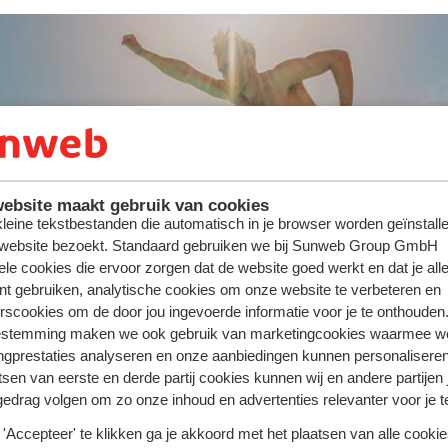
ute : jusqu'à -300 €/pers.
ebsite maakt gebruik van cookies
 kleine tekstbestanden die automatisch in je browser worden geïnstalle
 website bezoekt. Standaard gebruiken we bij Sunweb Group GmbH
ele cookies die ervoor zorgen dat de website goed werkt en dat je alle
nt gebruiken, analytische cookies om onze website te verbeteren en
rscookies om de door jou ingevoerde informatie voor je te onthouden
estemming maken we ook gebruik van marketingcookies waarmee w
ngprestaties analyseren en onze aanbiedingen kunnen personalisere
tsen van eerste en derde partij cookies kunnen wij en andere partijen
gedrag volgen om zo onze inhoud en advertenties relevanter voor je 
'Accepteer' te klikken ga je akkoord met het plaatsen van alle cookies