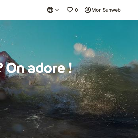
0
Mon Sunweb
? On adore !