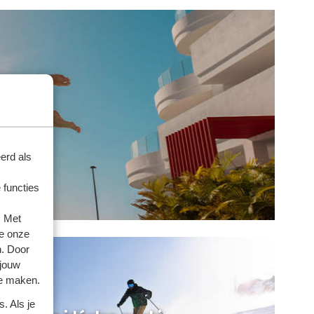
erd als
 functies
. Met
e onze
n. Door
 jouw
te maken.
. Als je