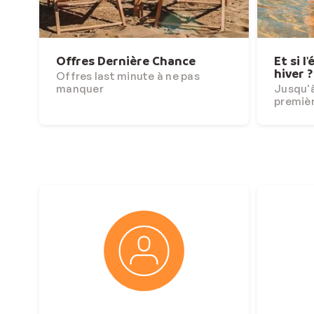
Offres Dernière Chance
Et si l
hiver ?
Offres last minute à ne pas
manquer
Jusqu'à
premiè