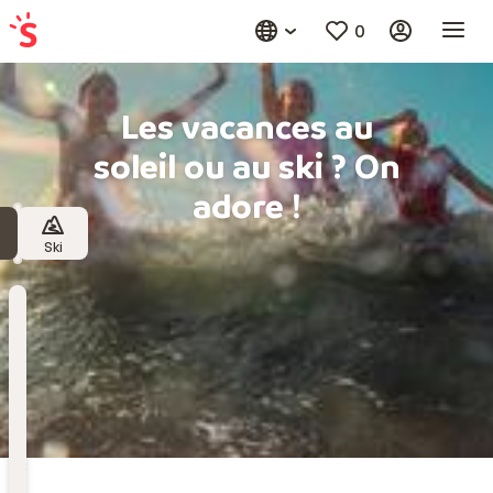
0
Les vacances au
soleil ou au ski ? On
adore !
Ski
Destination
Choisissez une destination
Date
de
départ
Date de départ