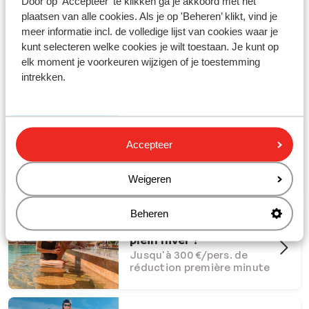
Door op 'Accepteer' te klikken ga je akkoord met het
plaatsen van alle cookies. Als je op 'Beheren’ klikt, vind je
meer informatie incl. de volledige lijst van cookies waar je
kunt selecteren welke cookies je wilt toestaan. Je kunt op
elk moment je voorkeuren wijzigen of je toestemming
Partez en vacances avec Sunweb !
intrekken.
#creatingmemories
Offres Dernière Chance
Accepteer
Offres last minute à ne pas
manquer
Weigeren
Beheren
Et si l'été s'invitait en
plein hiver ?
Jusqu'à 300 €/pers. de
réduction première minute