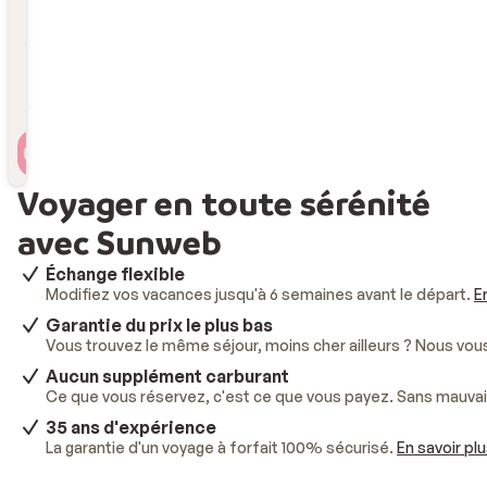
Durée
Durée
Voyageur(s)
2 personnes , 1 chambre
Voyager en toute sérénité
avec Sunweb
Échange flexible
Modifiez vos vacances jusqu'à 6 semaines avant le départ.
E
Garantie du prix le plus bas
Vous trouvez le même séjour, moins cher ailleurs ? Nous vo
Aucun supplément carburant
Ce que vous réservez, c'est ce que vous payez. Sans mauvai
35 ans d'expérience
La garantie d'un voyage à forfait 100% sécurisé.
En savoir pl