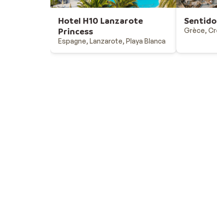
Hotel H10 Lanzarote
Sentido
Princess
Grèce, Cr
Espagne, Lanzarote, Playa Blanca
Vacances au soleil
Destinations - vacances au soleil
Offres & bons plans - vacances au soleil