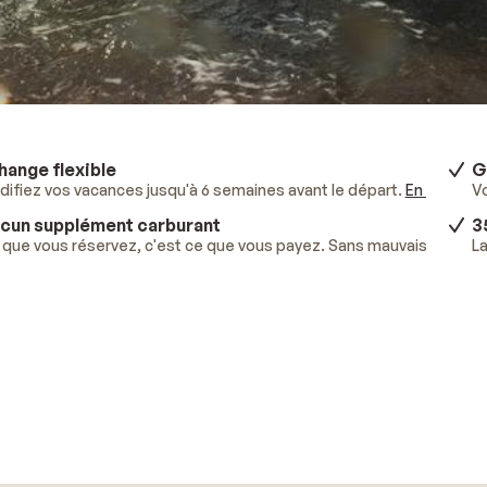
hange flexible
G
ifiez vos vacances jusqu'à 6 semaines avant le départ.
En savoir p
V
cun supplément carburant
3
que vous réservez, c'est ce que vous payez. Sans mauvaises surpr
La