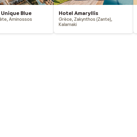
 Unique Blue
Hotel Amaryllis
ète, Aminossos
Grèce, Zakynthos (Zante),
Kalamaki
Vacances au ski
Destinations - vacances au ski
Offres & bons plans - vacances au ski