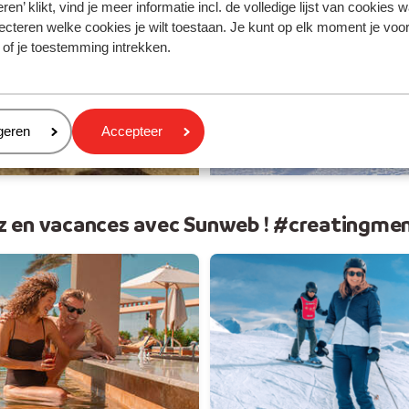
 soleil
Vos v
ren’ klikt, vind je meer informatie incl. de volledige lijst van cookies w
ecteren welke cookies je wilt toestaan. Je kunt op elk moment je voo
 of je toestemming intrekken.
eren
geren
Accepteer
z en vacances avec Sunweb ! #creatingme