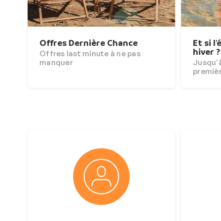
Offres Dernière Chance
Et si l
hiver ?
Offres last minute à ne pas
manquer
Jusqu'à
premiè