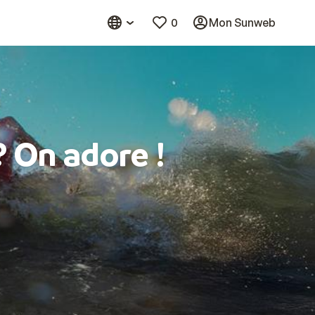
0
Mon Sunweb
? On adore !