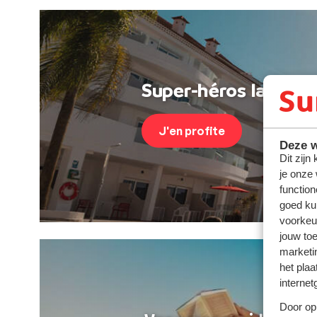
Super-héros last min
J'en profite
Deze w
Dit zijn
je onze
function
goed ku
voorkeu
jouw to
marketi
het plaa
internet
Door op 