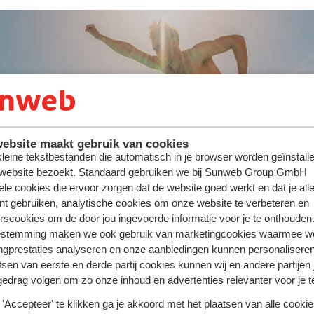
ute : jusqu'à -300 €/pers.
ebsite maakt gebruik van cookies
 kleine tekstbestanden die automatisch in je browser worden geïnstalle
 website bezoekt. Standaard gebruiken we bij Sunweb Group GmbH
ele cookies die ervoor zorgen dat de website goed werkt en dat je alle
nt gebruiken, analytische cookies om onze website te verbeteren en
rscookies om de door jou ingevoerde informatie voor je te onthouden
estemming maken we ook gebruik van marketingcookies waarmee w
ngprestaties analyseren en onze aanbiedingen kunnen personalisere
tsen van eerste en derde partij cookies kunnen wij en andere partijen
gedrag volgen om zo onze inhoud en advertenties relevanter voor je 
'Accepteer' te klikken ga je akkoord met het plaatsen van alle cookies