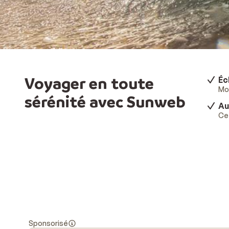
Voyager en toute
Éc
Mod
sérénité avec Sunweb
Au
Ce 
Sponsorisé