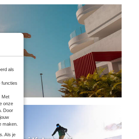
erd als
 functies
. Met
e onze
n. Door
 jouw
te maken.
. Als je