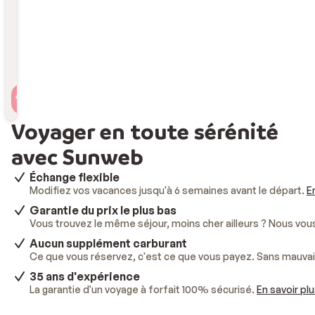
Durée
Durée
Voyageur(s)
2 personnes , 1 chambre
Voyager en toute sérénité
avec Sunweb
Échange flexible
Modifiez vos vacances jusqu'à 6 semaines avant le départ.
E
Garantie du prix le plus bas
Vous trouvez le même séjour, moins cher ailleurs ? Nous vo
Aucun supplément carburant
Ce que vous réservez, c'est ce que vous payez. Sans mauvai
35 ans d'expérience
La garantie d'un voyage à forfait 100% sécurisé.
En savoir pl