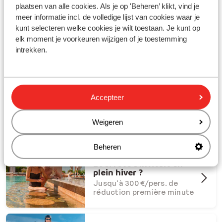
plaatsen van alle cookies. Als je op 'Beheren’ klikt, vind je
meer informatie incl. de volledige lijst van cookies waar je
kunt selecteren welke cookies je wilt toestaan. Je kunt op
elk moment je voorkeuren wijzigen of je toestemming
intrekken.
Partez en vacances avec Sunweb !
#creatingmemories
Accepteer
Offres Dernière Chance
Offres last minute à ne pas
manquer
Weigeren
Beheren
Et si l'été s'invitait en
plein hiver ?
Jusqu'à 300 €/pers. de
réduction première minute