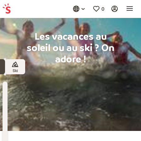
0
Les vacances au
soleil ou au ski ? On
adore !
Ski
Destination
Choisissez une destination
Date
de
départ
Date de départ