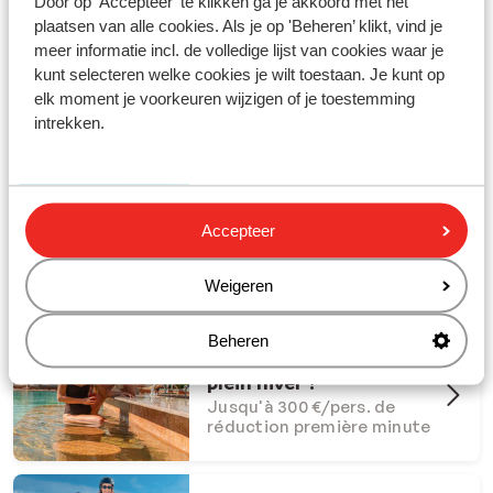
Door op 'Accepteer' te klikken ga je akkoord met het
plaatsen van alle cookies. Als je op 'Beheren’ klikt, vind je
meer informatie incl. de volledige lijst van cookies waar je
kunt selecteren welke cookies je wilt toestaan. Je kunt op
elk moment je voorkeuren wijzigen of je toestemming
Partez en vacances avec Sunweb !
intrekken.
#creatingmemories
Offres Dernière Chance
Accepteer
Offres last minute à ne pas
manquer
Weigeren
Beheren
Et si l'été s'invitait en
plein hiver ?
Jusqu'à 300 €/pers. de
réduction première minute