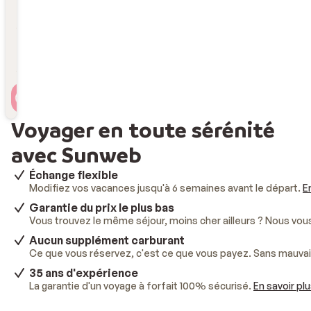
Durée
Durée
Voyageur(s)
2 personnes , 1 chambre
Voyager en toute sérénité
avec Sunweb
Échange flexible
Modifiez vos vacances jusqu'à 6 semaines avant le départ.
E
Garantie du prix le plus bas
Vous trouvez le même séjour, moins cher ailleurs ? Nous vo
Aucun supplément carburant
Ce que vous réservez, c'est ce que vous payez. Sans mauvai
35 ans d'expérience
La garantie d'un voyage à forfait 100% sécurisé.
En savoir pl