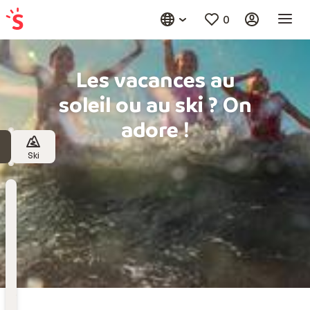
0
Les vacances au
soleil ou au ski ? On
adore !
Ski
Destination
Choisissez une destination
Date
de
départ
Date de départ