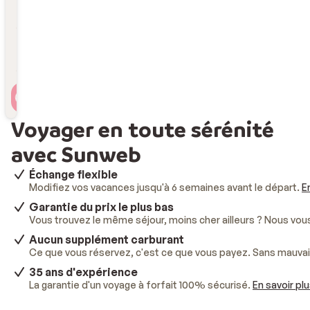
Durée
Durée
Voyageur(s)
2 personnes , 1 chambre
Voyager en toute sérénité
avec Sunweb
Échange flexible
Modifiez vos vacances jusqu'à 6 semaines avant le départ.
E
Garantie du prix le plus bas
Vous trouvez le même séjour, moins cher ailleurs ? Nous vo
Aucun supplément carburant
Ce que vous réservez, c'est ce que vous payez. Sans mauvai
35 ans d'expérience
La garantie d'un voyage à forfait 100% sécurisé.
En savoir pl