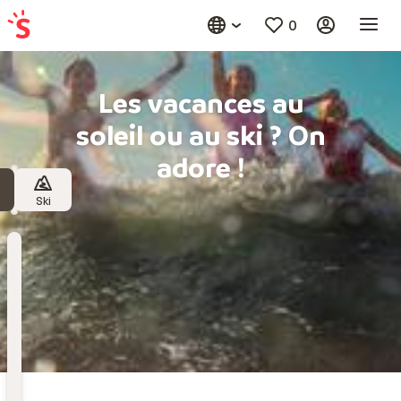
0
Les vacances au
soleil ou au ski ? On
adore !
Ski
Destination
Choisissez une destination
Date
de
départ
Date de départ