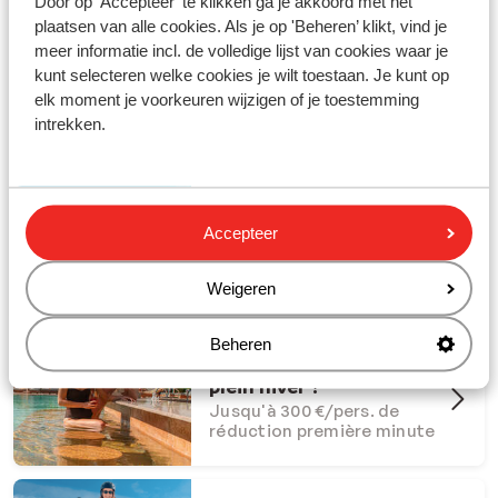
Door op 'Accepteer' te klikken ga je akkoord met het
plaatsen van alle cookies. Als je op 'Beheren’ klikt, vind je
meer informatie incl. de volledige lijst van cookies waar je
kunt selecteren welke cookies je wilt toestaan. Je kunt op
elk moment je voorkeuren wijzigen of je toestemming
Partez en vacances avec Sunweb !
intrekken.
#creatingmemories
Offres Dernière Chance
Accepteer
Offres last minute à ne pas
manquer
Weigeren
Beheren
Et si l'été s'invitait en
plein hiver ?
Jusqu'à 300 €/pers. de
réduction première minute