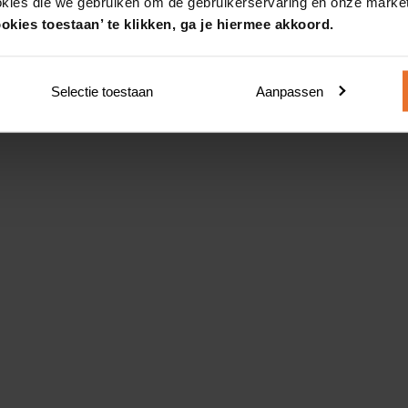
okies die we gebruiken om de gebruikerservaring en onze market
okies toestaan’ te klikken, ga je hiermee akkoord.
Selectie toestaan
Aanpassen