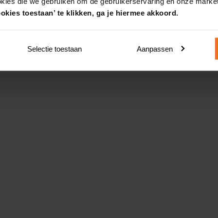
okies die we gebruiken om de gebruikerservaring en onze market
okies toestaan’ te klikken, ga je hiermee akkoord.
Selectie toestaan
Aanpassen