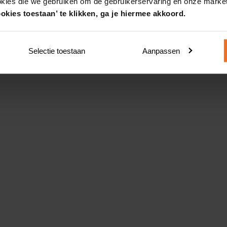
okies die we gebruiken om de gebruikerservaring en onze market
okies toestaan’ te klikken, ga je hiermee akkoord.
Selectie toestaan
Aanpassen