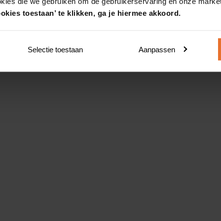
okies die we gebruiken om de gebruikerservaring en onze market
okies toestaan’ te klikken, ga je hiermee akkoord.
Selectie toestaan
Aanpassen