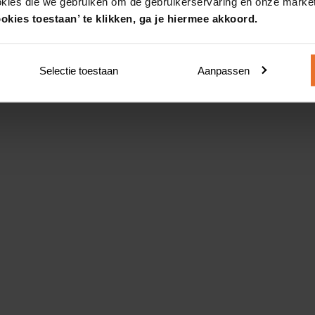
okies die we gebruiken om de gebruikerservaring en onze market
okies toestaan’ te klikken, ga je hiermee akkoord.
Selectie toestaan
Aanpassen