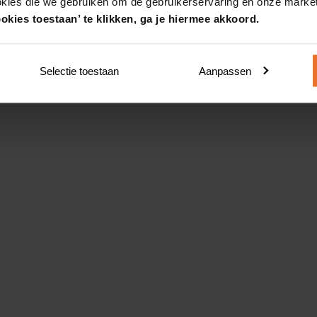
okies die we gebruiken om de gebruikerservaring en onze market
okies toestaan’ te klikken, ga je hiermee akkoord.
Selectie toestaan
Aanpassen