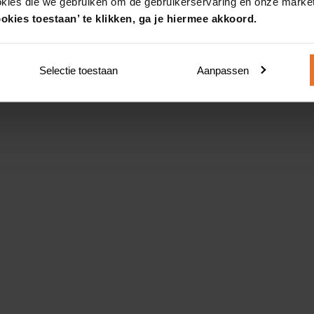
okies die we gebruiken om de gebruikerservaring en onze market
okies toestaan’ te klikken, ga je hiermee akkoord.
Selectie toestaan
Aanpassen