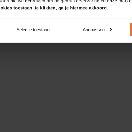
okies die we gebruiken om de gebruikerservaring en onze market
okies toestaan’ te klikken, ga je hiermee akkoord.
Selectie toestaan
Aanpassen