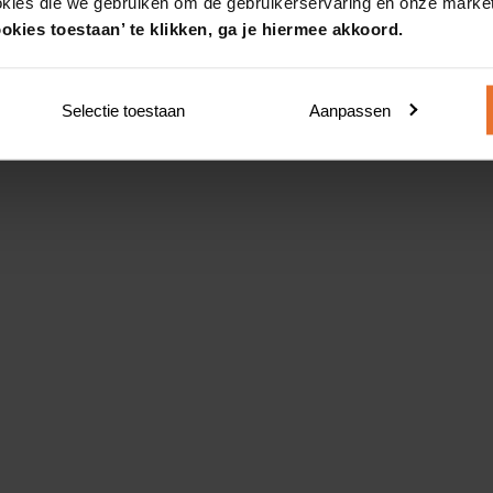
okies die we gebruiken om de gebruikerservaring en onze market
okies toestaan’ te klikken, ga je hiermee akkoord.
Selectie toestaan
Aanpassen