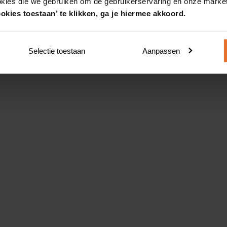
okies die we gebruiken om de gebruikerservaring en onze market
okies toestaan’ te klikken, ga je hiermee akkoord.
Selectie toestaan
Aanpassen