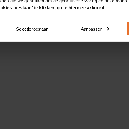
okies die we gebruiken om de gebruikerservaring en onze market
okies toestaan’ te klikken, ga je hiermee akkoord.
Selectie toestaan
Aanpassen