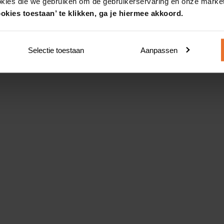
okies die we gebruiken om de gebruikerservaring en onze market
okies toestaan’ te klikken, ga je hiermee akkoord.
Selectie toestaan
Aanpassen