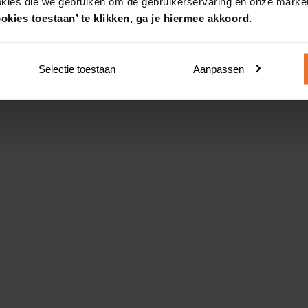
okies die we gebruiken om de gebruikerservaring en onze market
okies toestaan’ te klikken, ga je hiermee akkoord.
Selectie toestaan
Aanpassen