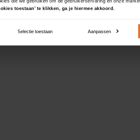
okies die we gebruiken om de gebruikerservaring en onze market
okies toestaan’ te klikken, ga je hiermee akkoord.
Selectie toestaan
Aanpassen