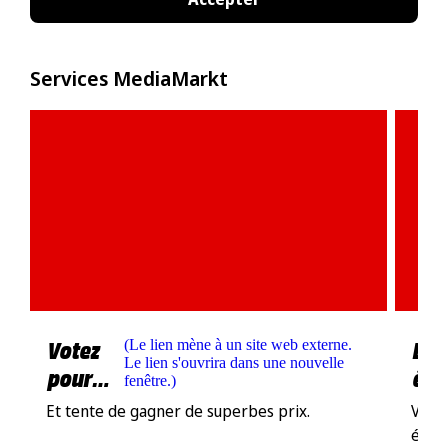
Services MediaMarkt
Votez
Les
(
Le lien mène à un site web externe.
Le lien s'ouvrira dans une nouvelle
pour
éle
fenêtre.
)
nous !
Et tente de gagner de superbes prix.
Voir 
élec