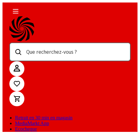
Que recherchez-vous ?
Retrait en 30 min en magasin
MediaMarkt App
Ecocheque