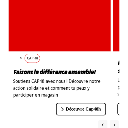
CAP 48
Ren
sho
Faisons la différence ensemble!
Un re
Soutiens CAP48 avec nous ! Découvre notre
pas d
action solidaire et comment tu peux y
sur 
participer en magasin
Découvre Cap48h