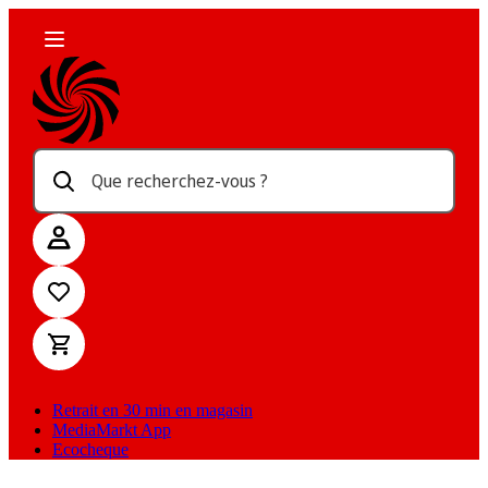
Que recherchez-vous ?
Retrait en 30 min en magasin
MediaMarkt App
Ecocheque