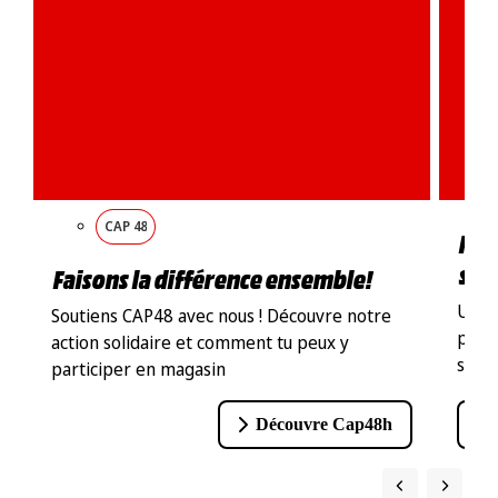
CAP 48
Ren
sho
Faisons la différence ensemble!
Un re
Soutiens CAP48 avec nous ! Découvre notre
pas d
action solidaire et comment tu peux y
sur 
participer en magasin
Découvre Cap48h