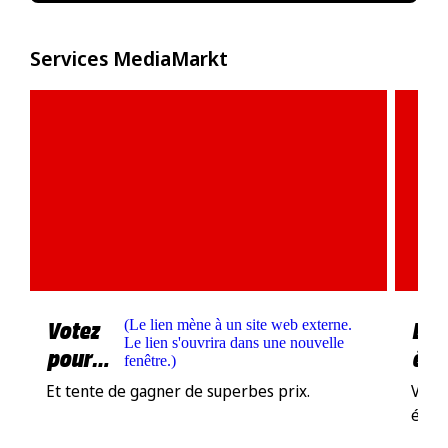
Services MediaMarkt
Votez
Les
(
Le lien mène à un site web externe.
Le lien s'ouvrira dans une nouvelle
pour
éle
fenêtre.
)
nous !
Et tente de gagner de superbes prix.
Voir 
élec