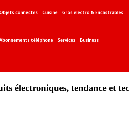
Objets connectés
Cuisine
Gros électro & Encastrables
Abonnements téléphone
Services
Business
ts électroniques, tendance et te