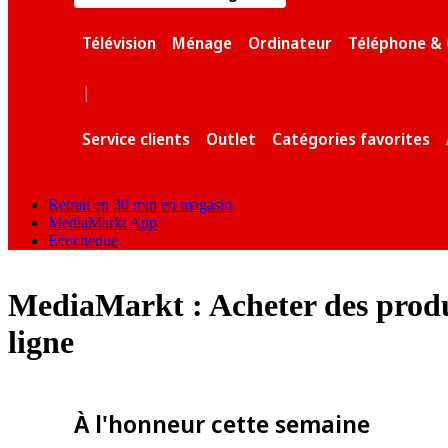
Télévision
Ménage
Ordinateur
Téléphone & 
|
Service clients
Outlet
Catégories favorites
Retrait en 30 min en magasin
MediaMarkt App
Ecocheque
MediaMarkt : Acheter des produi
ligne
À l'honneur cette semaine