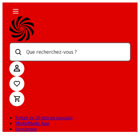
Que recherchez-vous ?
Retrait en 30 min en magasin
MediaMarkt App
Ecocheque