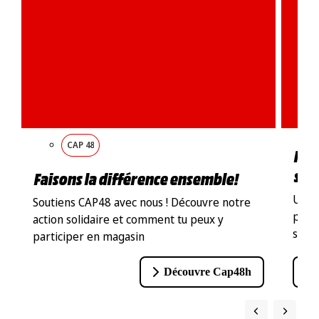
CAP 48
Ren
sho
Faisons la différence ensemble!
Un re
Soutiens CAP48 avec nous ! Découvre notre
pas d
action solidaire et comment tu peux y
sur 
participer en magasin
Découvre Cap48h