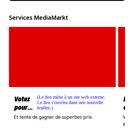
Services MediaMarkt
Votez
Les
(
Le lien mène à un site web externe.
Le lien s'ouvrira dans une nouvelle
pour
éle
fenêtre.
)
nous !
Et tente de gagner de superbes prix.
Voir 
élec