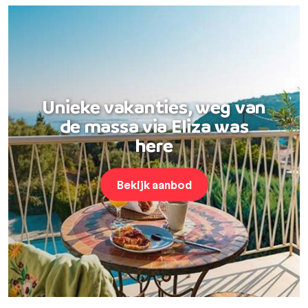
Unieke vakanties, weg van
de massa via Eliza was
here
Bekijk aanbod