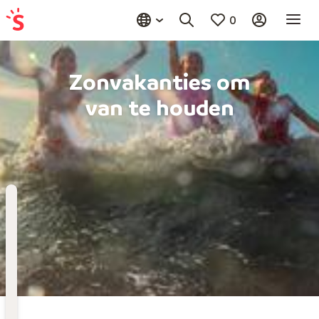
0
Zonvakanties om
van te houden
Bestemming
Kies bestemming
Wanneer
Vertrekdatum
Hoelang
Duur toevoegen