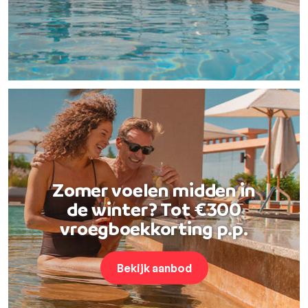
Zomer voelen midden in
de winter? Tot €300
vroegboekkorting p.p.
Bekijk aanbod