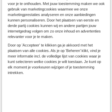
Turkse Riviera - Turkije
voor je te onthouden. Met jouw toestemming maken we ook
gebruik van marketingcookies waarmee we onze
marketingprestaties analyseren en onze aanbiedingen
kunnen personaliseren. Door het plaatsen van eerste en
derde partij cookies kunnen wij en andere partijen jouw
internetgedrag volgen om zo onze inhoud en advertenties
relevanter voor je te maken.
Winterzon Egypte: all-in
Door op 'Accepteer' te klikken ga je akkoord met het
plaatsen van alle cookies. Als je op 'Beheren’ klikt, vind je
vanaf €599 p.p.
meer informatie incl. de volledige lijst van cookies waar je
kunt selecteren welke cookies je wilt toestaan. Je kunt op
elk moment je voorkeuren wijzigen of je toestemming
Bekijk deals
intrekken.