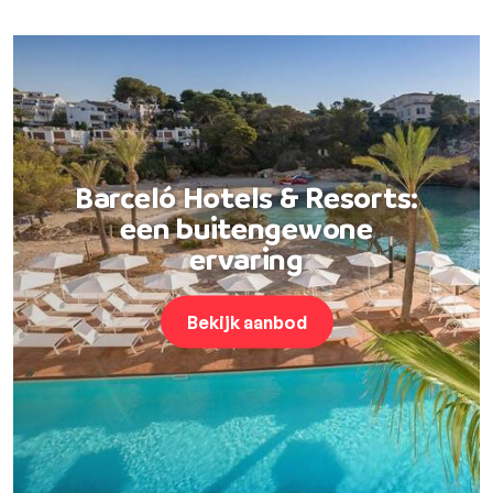
Barceló Hotels & Resorts:
een buitengewone
ervaring
Bekijk aanbod