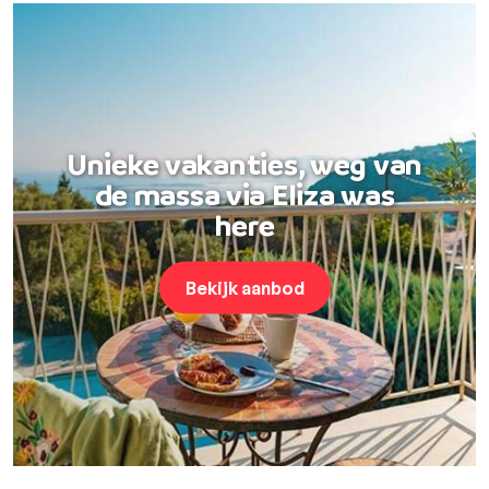
Unieke vakanties, weg van
de massa via Eliza was
here
Bekijk aanbod