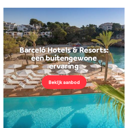
Barceló Hotels & Resorts:
een buitengewone
ervaring
Bekijk aanbod