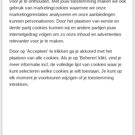
voor je te onthouden. Met jouw toestemming maken we ook
Turkse Riviera - Turkije
gebruik van marketingcookies waarmee we onze
marketingprestaties analyseren en onze aanbiedingen
kunnen personaliseren. Door het plaatsen van eerste en
derde partij cookies kunnen wij en andere partijen jouw
internetgedrag volgen om zo onze inhoud en advertenties
relevanter voor je te maken.
Door op 'Accepteer' te klikken ga je akkoord met het
Winterzon Egypte: all-in
plaatsen van alle cookies. Als je op 'Beheren’ klikt, vind je
vanaf €599 p.p.
meer informatie incl. de volledige lijst van cookies waar je
kunt selecteren welke cookies je wilt toestaan. Je kunt op
elk moment je voorkeuren wijzigen of je toestemming
Bekijk deals
intrekken.