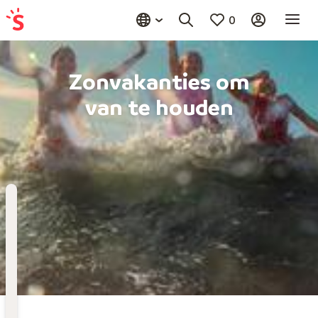
0
Zonvakanties om
van te houden
Bestemming
Kies bestemming
Wanneer
Vertrekdatum
Hoelang
Duur toevoegen