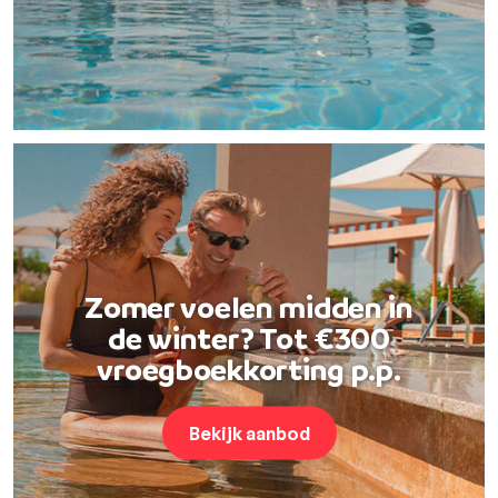
Zomer voelen midden in
de winter? Tot €300
vroegboekkorting p.p.
Bekijk aanbod