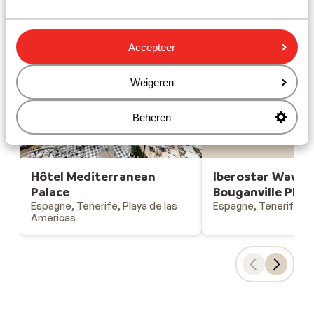
Gesponsord
Bekijk onze unieke toplocaties
Accepteer
Weigeren
Iberostar W
Beheren
Bouganville P
Hôtel Mediterranean
Iberostar Waves
Palace
Bouganville Play
Espagne, Tenerife, Playa de las
Espagne, Tenerife, C
Americas