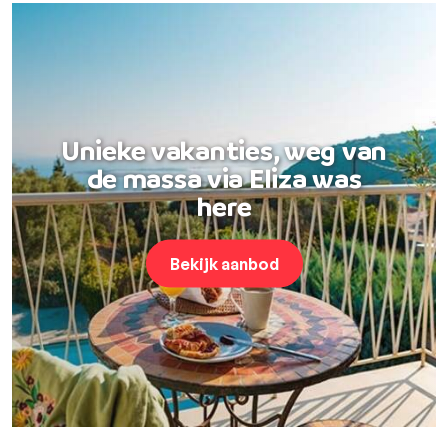
Unieke vakanties, weg van
de massa via Eliza was
here
Bekijk aanbod