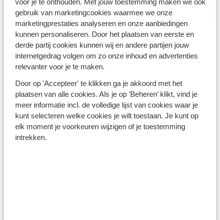
voor je te onthouden. Met jouw toestemming maken we ook
Turkse Riviera - Turkije
gebruik van marketingcookies waarmee we onze
marketingprestaties analyseren en onze aanbiedingen
kunnen personaliseren. Door het plaatsen van eerste en
derde partij cookies kunnen wij en andere partijen jouw
internetgedrag volgen om zo onze inhoud en advertenties
relevanter voor je te maken.
Door op 'Accepteer' te klikken ga je akkoord met het
Winterzon Egypte: all-in
plaatsen van alle cookies. Als je op 'Beheren’ klikt, vind je
vanaf €599 p.p.
meer informatie incl. de volledige lijst van cookies waar je
kunt selecteren welke cookies je wilt toestaan. Je kunt op
elk moment je voorkeuren wijzigen of je toestemming
Bekijk deals
intrekken.