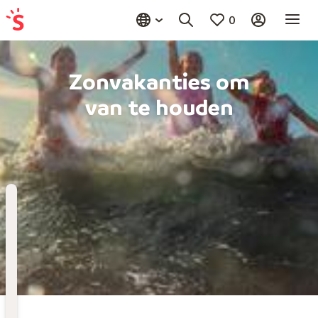
0
Zonvakanties om
van te houden
Bestemming
Kies bestemming
Wanneer
Vertrekdatum
Hoelang
Duur toevoegen