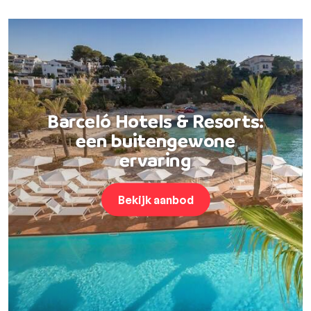
Barceló Hotels & Resorts:
een buitengewone
ervaring
Bekijk aanbod