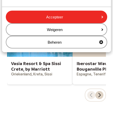
Gesponsord
Bekijk onze unieke toplocaties
Accepteer
Weigeren
Iberostar W
Beheren
Bouganville P
Vasia Resort & Spa Sissi
Iberostar Waves
Crete, by Marriott
Bouganville Play
Griekenland, Kreta, Sissi
Espagne, Tenerife, C