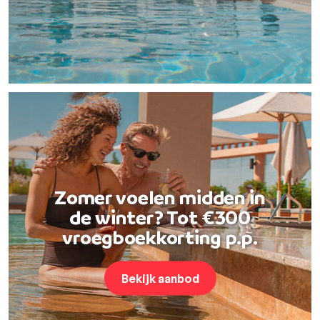
Zomer voelen midden in
de winter? Tot €300
vroegboekkorting p.p.
Bekijk aanbod