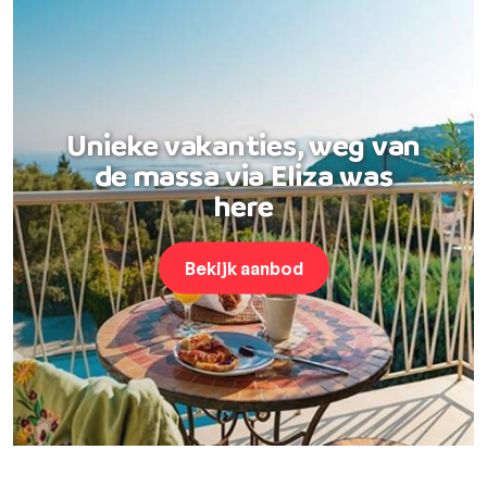
Unieke vakanties, weg van
de massa via Eliza was
here
Bekijk aanbod