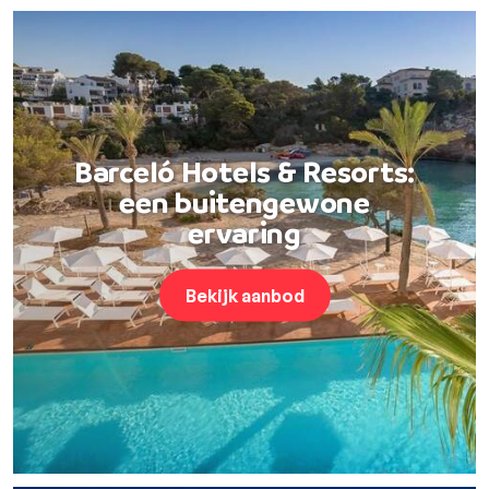
Barceló Hotels & Resorts:
een buitengewone
ervaring
Bekijk aanbod