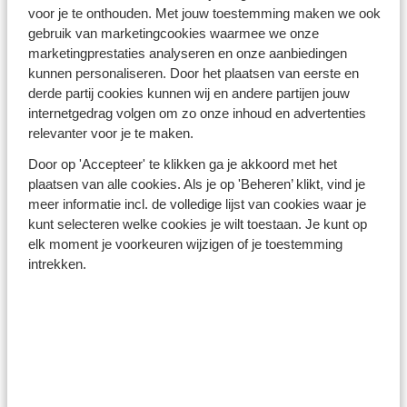
Turkse Riviera - Turkije
voor je te onthouden. Met jouw toestemming maken we ook
gebruik van marketingcookies waarmee we onze
marketingprestaties analyseren en onze aanbiedingen
kunnen personaliseren. Door het plaatsen van eerste en
derde partij cookies kunnen wij en andere partijen jouw
internetgedrag volgen om zo onze inhoud en advertenties
relevanter voor je te maken.
Winterzon Egypte: all-in
Door op 'Accepteer' te klikken ga je akkoord met het
plaatsen van alle cookies. Als je op 'Beheren’ klikt, vind je
vanaf €599 p.p.
meer informatie incl. de volledige lijst van cookies waar je
kunt selecteren welke cookies je wilt toestaan. Je kunt op
elk moment je voorkeuren wijzigen of je toestemming
Bekijk deals
intrekken.