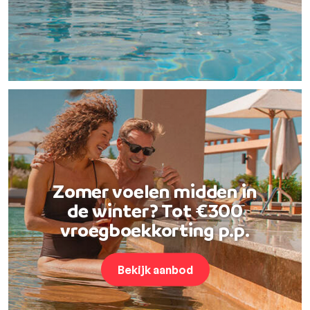
Zomer voelen midden in
de winter? Tot €300
vroegboekkorting p.p.
Bekijk aanbod