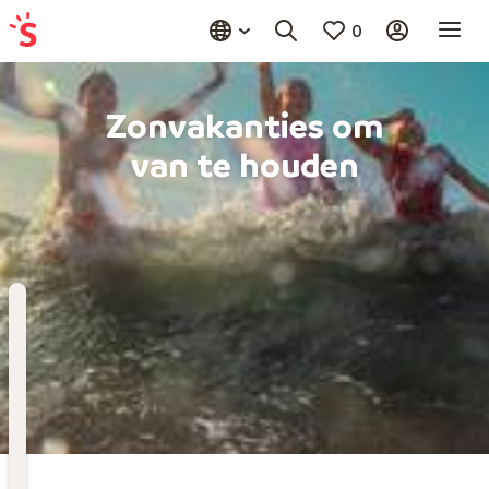
0
Zonvakanties om
van te houden
Bestemming
Kies bestemming
Wanneer
Vertrekdatum
Hoelang
Duur toevoegen