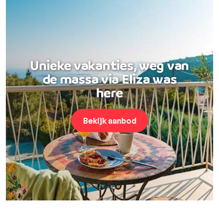
Unieke vakanties, weg van
de massa via Eliza was
here
Bekijk aanbod