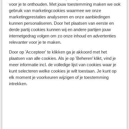
Turkse Riviera - Turkije
voor je te onthouden. Met jouw toestemming maken we ook
gebruik van marketingcookies waarmee we onze
marketingprestaties analyseren en onze aanbiedingen
kunnen personaliseren. Door het plaatsen van eerste en
derde partij cookies kunnen wij en andere partijen jouw
internetgedrag volgen om zo onze inhoud en advertenties
relevanter voor je te maken.
Winterzon Egypte: all-in
Door op 'Accepteer' te klikken ga je akkoord met het
plaatsen van alle cookies. Als je op 'Beheren’ klikt, vind je
vanaf €599 p.p.
meer informatie incl. de volledige lijst van cookies waar je
kunt selecteren welke cookies je wilt toestaan. Je kunt op
elk moment je voorkeuren wijzigen of je toestemming
Bekijk deals
intrekken.