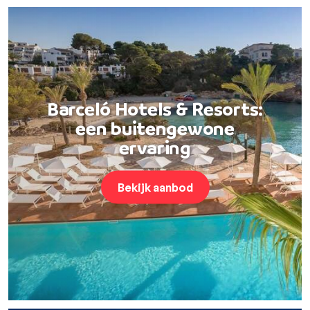
Barceló Hotels & Resorts:
een buitengewone
ervaring
Bekijk aanbod