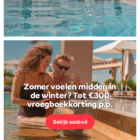
Zomer voelen midden in
de winter? Tot €300
vroegboekkorting p.p.
Bekijk aanbod