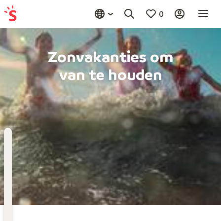
0
Zonvakanties om
van te houden
Bestemming
Kies bestemming
Wanneer
Vertrekdatum
Hoelang
Duur toevoegen