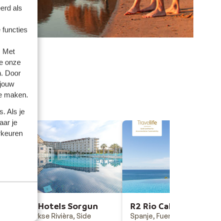
erd als
 functies
. Met
e onze
n. Door
 jouw
te maken.
. Als je
aar je
rkeuren
Arcanus Hotels Sorgun
R2 Rio Calma
Turkije, Turkse Rivièra, Side
Spanje, Fuerteventura, Cos