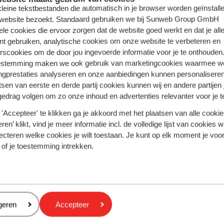
Rhodos - Griekenland
 kleine tekstbestanden die automatisch in je browser worden geïnstalle
 website bezoekt. Standaard gebruiken we bij Sunweb Group GmbH
Turkse Riviera - Turkije
ele cookies die ervoor zorgen dat de website goed werkt en dat je alle
nt gebruiken, analytische cookies om onze website te verbeteren en
rscookies om de door jou ingevoerde informatie voor je te onthouden
estemming maken we ook gebruik van marketingcookies waarmee w
ngprestaties analyseren en onze aanbiedingen kunnen personalisere
tsen van eerste en derde partij cookies kunnen wij en andere partijen
gedrag volgen om zo onze inhoud en advertenties relevanter voor je 
'Accepteer' te klikken ga je akkoord met het plaatsen van alle cookies
ren’ klikt, vind je meer informatie incl. de volledige lijst van cookies w
ecteren welke cookies je wilt toestaan. Je kunt op elk moment je voo
 of je toestemming intrekken.
eren
geren
Accepteer
tlantica Grand
Amare Beach Hotel Ibiza
raneo - adults only
Spanje, Ibiza, San Antonio Bahia