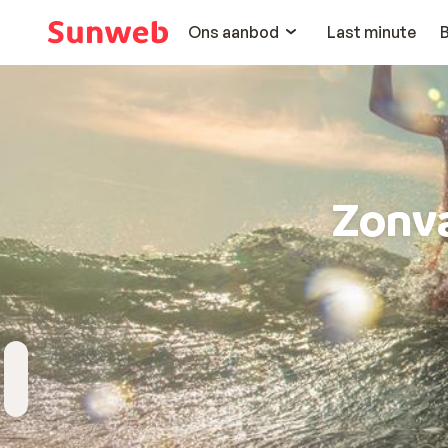
Ons aanbod
Last minute
Zonv
Bestemming
Wanneer
Hoelang
Reizigers
Kies bestemming
Vertrekdatum
Duur toevoegen
2 personen , 1 kamer