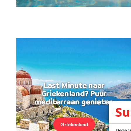
Last Minute naar
Griekenland? Puur
mediterraan genieten
Griekenland
Deze w