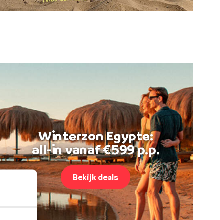
Winterzon Egypte:
all-in vanaf €599 p.p.
Bekijk deals