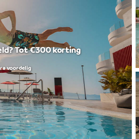
eld? Tot €300 korting
ra voordelig