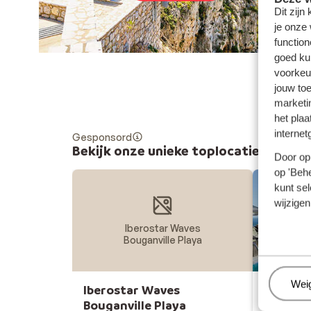
Dit zijn
je onze
function
goed ku
voorkeu
jouw to
marketi
het plaa
internet
Gesponsord
Bekijk onze unieke toplocaties
Door op 
op 'Behe
kunt sel
wijzigen
Iberostar Waves
Bouganville Playa
Beh
Wei
Iberostar Waves
Hôtel A
Bouganville Playa
Mediter