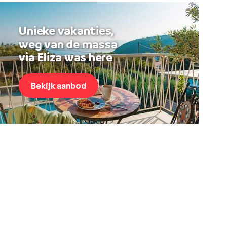
Unieke vakanties,
weg van de massa
via Eliza was here
Bekijk aanbod