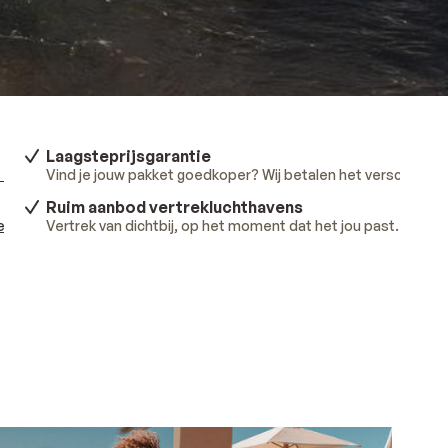
Laagsteprijsgarantie
 meer
.
Vind je jouw pakket goedkoper? Wij betalen het verschil.
Lee
Ruim aanbod vertrekluchthavens
ees meer
Vertrek van dichtbij, op het moment dat het jou past.
.
Lees 