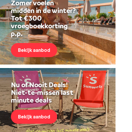
Zomer voelen
midden in de winter?
Tot €300
vroegboekkorting
p.p.
Bekijk aanbod
Nu of Nooit Deals!
Niet-te-missen last
minute deals
Bekijk aanbod