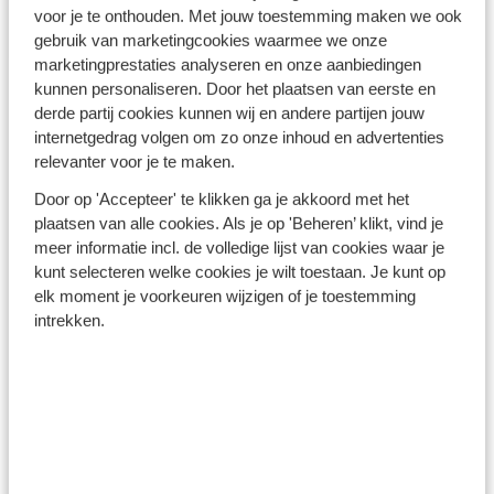
Turkse Riviera - Turkije
voor je te onthouden. Met jouw toestemming maken we ook
gebruik van marketingcookies waarmee we onze
marketingprestaties analyseren en onze aanbiedingen
kunnen personaliseren. Door het plaatsen van eerste en
derde partij cookies kunnen wij en andere partijen jouw
internetgedrag volgen om zo onze inhoud en advertenties
relevanter voor je te maken.
Winterzon Egypte: all-in
Door op 'Accepteer' te klikken ga je akkoord met het
plaatsen van alle cookies. Als je op 'Beheren’ klikt, vind je
vanaf €599 p.p.
meer informatie incl. de volledige lijst van cookies waar je
kunt selecteren welke cookies je wilt toestaan. Je kunt op
elk moment je voorkeuren wijzigen of je toestemming
Bekijk deals
intrekken.