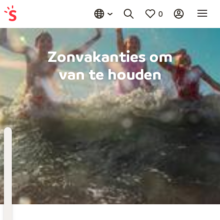
0
Zonvakanties om
van te houden
Bestemming
Kies bestemming
Wanneer
Vertrekdatum
Hoelang
Duur toevoegen