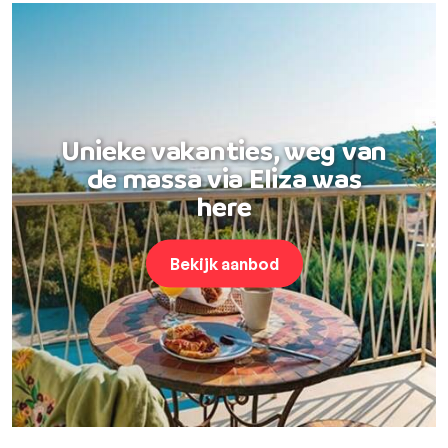
Unieke vakanties, weg van
de massa via Eliza was
here
Bekijk aanbod