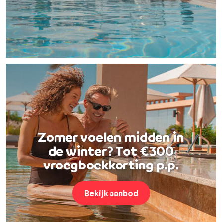
Zomer voelen midden in
de winter? Tot €300
vroegboekkorting p.p.
Bekijk aanbod