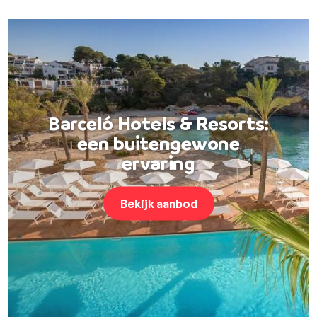
Barceló Hotels & Resorts:
een buitengewone
ervaring
Bekijk aanbod