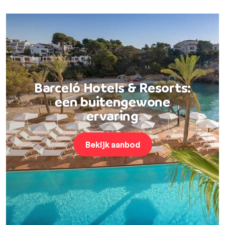
Barceló Hotels & Resorts:
een buitengewone
ervaring
Bekijk aanbod