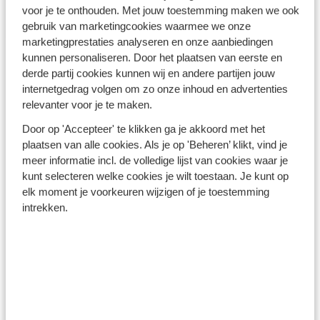
Turkse Riviera - Turkije
voor je te onthouden. Met jouw toestemming maken we ook
gebruik van marketingcookies waarmee we onze
marketingprestaties analyseren en onze aanbiedingen
kunnen personaliseren. Door het plaatsen van eerste en
derde partij cookies kunnen wij en andere partijen jouw
internetgedrag volgen om zo onze inhoud en advertenties
relevanter voor je te maken.
Winterzon Egypte: all-in
Door op 'Accepteer' te klikken ga je akkoord met het
plaatsen van alle cookies. Als je op 'Beheren’ klikt, vind je
vanaf €599 p.p.
meer informatie incl. de volledige lijst van cookies waar je
kunt selecteren welke cookies je wilt toestaan. Je kunt op
elk moment je voorkeuren wijzigen of je toestemming
Bekijk deals
intrekken.