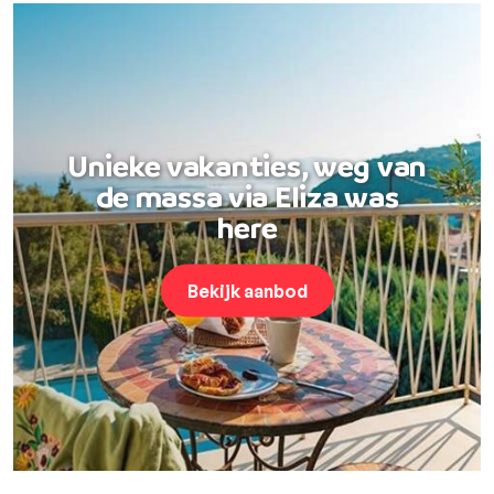
Unieke vakanties, weg van
de massa via Eliza was
here
Bekijk aanbod