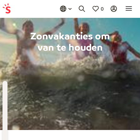
0
Zonvakanties om
van te houden
Bestemming
Kies bestemming
Wanneer
Vertrekdatum
Hoelang
Duur toevoegen