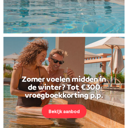
Zomer voelen midden in
de winter? Tot €300
vroegboekkorting p.p.
Bekijk aanbod