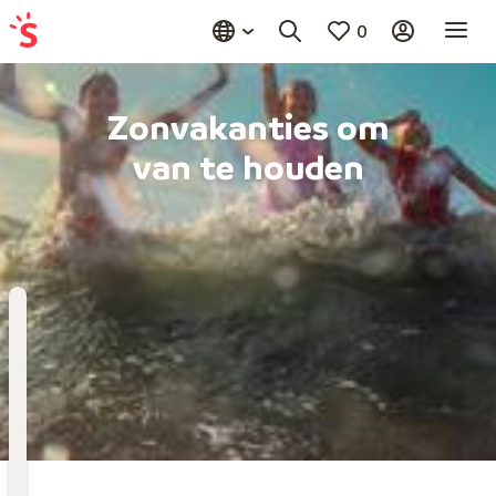
0
Zonvakanties om
van te houden
Bestemming
Kies bestemming
Wanneer
Vertrekdatum
Hoelang
Duur toevoegen