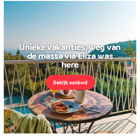
Unieke vakanties, weg van
de massa via Eliza was
here
Bekijk aanbod