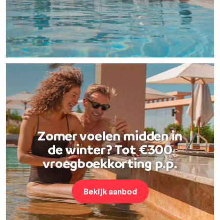
Zomer voelen midden in
de winter? Tot €300
vroegboekkorting p.p.
Bekijk aanbod