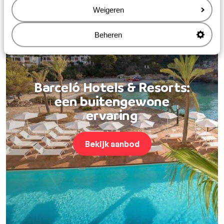
Weigeren
Beheren
Barceló Hotels & Resorts:
een buitengewone
ervaring
Bekijk aanbod