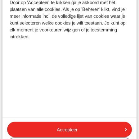
Door op 'Accepteer' te klikken ga je akkoord met het
plaatsen van alle cookies. Als je op 'Beheren’ klikt, vind je
Gesponsord
Bekijk onze unieke toplocaties
meer informatie incl. de volledige lijst van cookies waar je
kunt selecteren welke cookies je wilt toestaan. Je kunt op
elk moment je voorkeuren wijzigen of je toestemming
intrekken.
Hotel Atlantica Kalliston
Iberostar Selecti
Resort - adults only
- adults only
Griekenland, Kreta, Chania - Agioi
Spanje, Tenerife, Co
Apostoloi
Accepteer