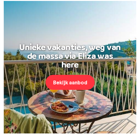
Unieke vakanties, weg van
de massa via Eliza was
here
Bekijk aanbod