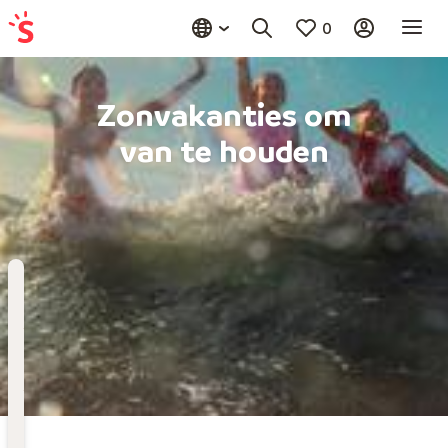
0
Zonvakanties om
van te houden
Bestemming
Kies bestemming
Wanneer
Vertrekdatum
Hoelang
Duur toevoegen