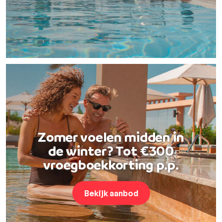
Zomer voelen midden in
de winter? Tot €300
vroegboekkorting p.p.
Bekijk aanbod