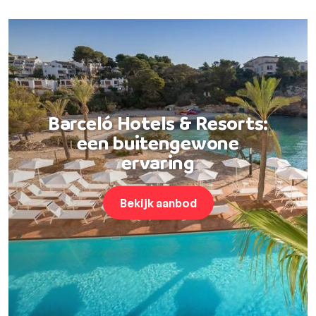
Barceló Hotels & Resorts:
een buitengewone
ervaring
Bekijk aanbod