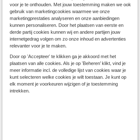
Turkse Riviera - Turkije
voor je te onthouden. Met jouw toestemming maken we ook
gebruik van marketingcookies waarmee we onze
marketingprestaties analyseren en onze aanbiedingen
kunnen personaliseren. Door het plaatsen van eerste en
derde partij cookies kunnen wij en andere partijen jouw
internetgedrag volgen om zo onze inhoud en advertenties
relevanter voor je te maken.
Winterzon Egypte: all-in
Door op 'Accepteer' te klikken ga je akkoord met het
plaatsen van alle cookies. Als je op 'Beheren’ klikt, vind je
vanaf €599 p.p.
meer informatie incl. de volledige lijst van cookies waar je
kunt selecteren welke cookies je wilt toestaan. Je kunt op
elk moment je voorkeuren wijzigen of je toestemming
Bekijk deals
intrekken.