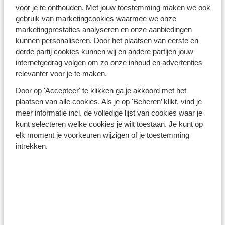
Turkse Riviera - Turkije
voor je te onthouden. Met jouw toestemming maken we ook
gebruik van marketingcookies waarmee we onze
marketingprestaties analyseren en onze aanbiedingen
kunnen personaliseren. Door het plaatsen van eerste en
derde partij cookies kunnen wij en andere partijen jouw
internetgedrag volgen om zo onze inhoud en advertenties
relevanter voor je te maken.
Winterzon Egypte: all-in
Door op 'Accepteer' te klikken ga je akkoord met het
plaatsen van alle cookies. Als je op 'Beheren’ klikt, vind je
vanaf €599 p.p.
meer informatie incl. de volledige lijst van cookies waar je
kunt selecteren welke cookies je wilt toestaan. Je kunt op
elk moment je voorkeuren wijzigen of je toestemming
Bekijk deals
intrekken.