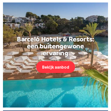
Barceló Hotels & Resorts:
een buitengewone
ervaring
Bekijk aanbod