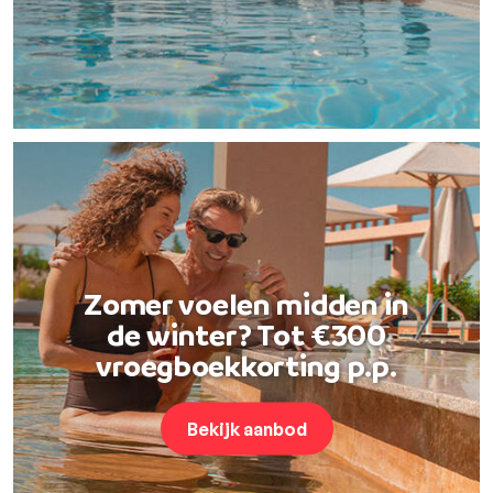
Zomer voelen midden in
de winter? Tot €300
vroegboekkorting p.p.
Bekijk aanbod