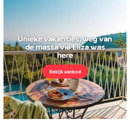
Unieke vakanties, weg van
de massa via Eliza was
here
Bekijk aanbod