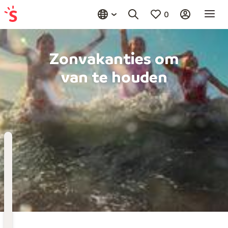
0
Zonvakanties om
van te houden
Bestemming
Kies bestemming
Wanneer
Vertrekdatum
Hoelang
Duur toevoegen