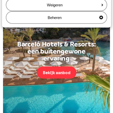
Weigeren
Beheren
Barceló Hotels & Resorts:
een buitengewone
ervaring
Bekijk aanbod