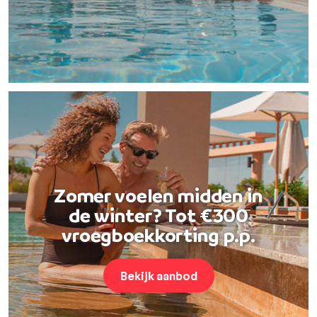
Zomer voelen midden in
de winter? Tot €300
vroegboekkorting p.p.
Bekijk aanbod