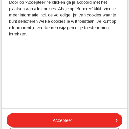
Door op 'Accepteer' te klikken ga je akkoord met het
plaatsen van alle cookies. Als je op 'Beheren’ klikt, vind je
Gesponsord
Bekijk onze unieke toplocaties
meer informatie incl. de volledige lijst van cookies waar je
kunt selecteren welke cookies je wilt toestaan. Je kunt op
elk moment je voorkeuren wijzigen of je toestemming
intrekken.
Hôtel Sonia R
Vasia Resort & Spa Sissi
Hôtel Sonia Reso
Crète, by Marriott
Grèce, Chalcidique, G
Sithonia
Grèce, Crète, Sissi
Accepteer