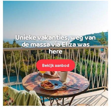
Unieke vakanties, weg van
de massa via Eliza was
here
Bekijk aanbod