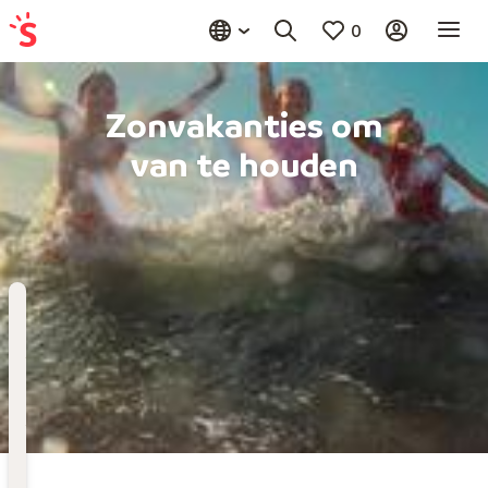
0
Zonvakanties om
van te houden
Bestemming
Kies bestemming
Wanneer
Vertrekdatum
Hoelang
Duur toevoegen