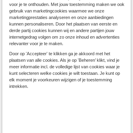
Turkse Riviera - Turkije
voor je te onthouden. Met jouw toestemming maken we ook
gebruik van marketingcookies waarmee we onze
marketingprestaties analyseren en onze aanbiedingen
kunnen personaliseren. Door het plaatsen van eerste en
derde partij cookies kunnen wij en andere partijen jouw
internetgedrag volgen om zo onze inhoud en advertenties
relevanter voor je te maken.
Winterzon Egypte: all-in
Door op 'Accepteer' te klikken ga je akkoord met het
plaatsen van alle cookies. Als je op 'Beheren’ klikt, vind je
vanaf €599 p.p.
meer informatie incl. de volledige lijst van cookies waar je
kunt selecteren welke cookies je wilt toestaan. Je kunt op
elk moment je voorkeuren wijzigen of je toestemming
Bekijk deals
intrekken.