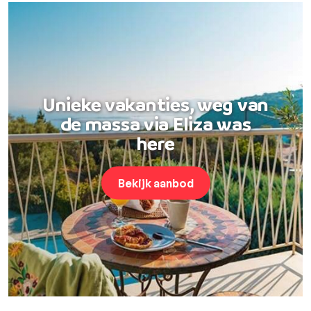
Unieke vakanties, weg van
de massa via Eliza was
here
Bekijk aanbod