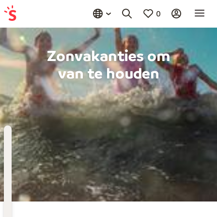
0
Zonvakanties om
van te houden
Bestemming
Kies bestemming
Wanneer
Vertrekdatum
Hoelang
Duur toevoegen