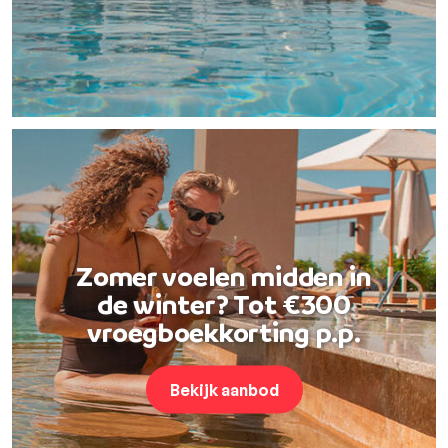
Zomer voelen midden in
de winter? Tot €300
vroegboekkorting p.p.
Bekijk aanbod