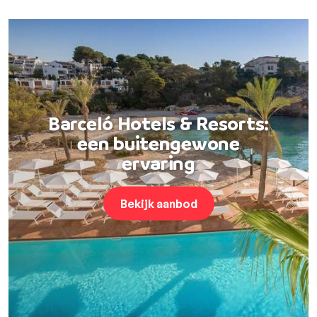
Barceló Hotels & Resorts:
een buitengewone
ervaring
Bekijk aanbod