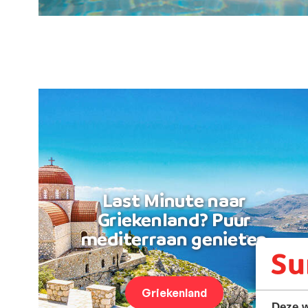
Last Minute naar
Griekenland? Puur
mediterraan genieten
Griekenland
Deze w