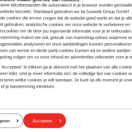
Rhodos - Griekenland
 kleine tekstbestanden die automatisch in je browser worden geïnstalle
 website bezoekt. Standaard gebruiken we bij Sunweb Group GmbH
Turkse Riviera - Turkije
ele cookies die ervoor zorgen dat de website goed werkt en dat je alle
nt gebruiken, analytische cookies om onze website te verbeteren en
rscookies om de door jou ingevoerde informatie voor je te onthouden
estemming maken we ook gebruik van marketingcookies waarmee w
ngprestaties analyseren en onze aanbiedingen kunnen personalisere
tsen van eerste en derde partij cookies kunnen wij en andere partijen
gedrag volgen om zo onze inhoud en advertenties relevanter voor je 
'Accepteer' te klikken ga je akkoord met het plaatsen van alle cookies
ren’ klikt, vind je meer informatie incl. de volledige lijst van cookies w
ecteren welke cookies je wilt toestaan. Je kunt op elk moment je voo
 of je toestemming intrekken.
Hotel Atlantica Kalliston
Resort - adults only
eren
geren
Accepteer
leopatra Palace
Hotel Atlantica Kalliston
enerife, Playa de las
Resort - adults only