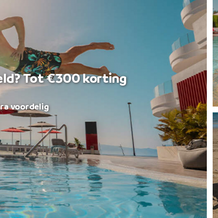
eld? Tot €300 korting
ra voordelig