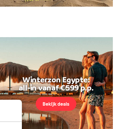
Winterzon Egypte:
all-in vanaf €599 p.p.
Bekijk deals