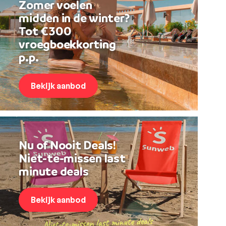
Zomer voelen
midden in de winter?
Tot €300
vroegboekkorting
p.p.
Bekijk aanbod
Nu of Nooit Deals!
Niet-te-missen last
minute deals
Bekijk aanbod