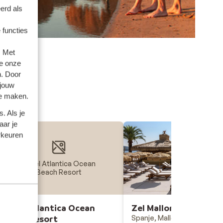
erd als
 functies
. Met
e onze
n. Door
 jouw
te maken.
. Als je
aar je
rkeuren
Hotel Atlantica Ocean
Beach Resort
Hotel Atlantica Ocean
Zel Mallorca
Beach Resort
Spanje, Mallorca, Palma No