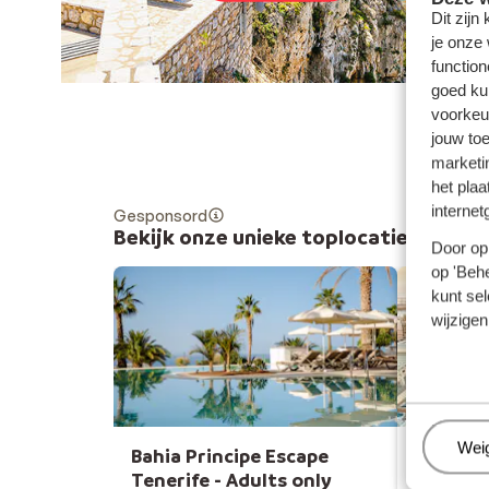
Dit zijn
je onze
function
goed ku
voorkeu
jouw to
marketi
het plaa
internet
Gesponsord
Bekijk onze unieke toplocaties
Door op 
op 'Behe
kunt sel
wijzigen
Beh
Wei
Bahia Principe Escape
Hôtel C
Tenerife - Adults only
Espagne, T