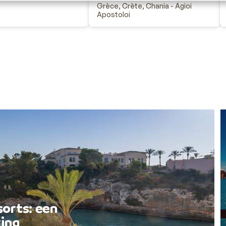
Grèce, Crète, Chania - Agioi
Apostoloi
sorts: een
ing