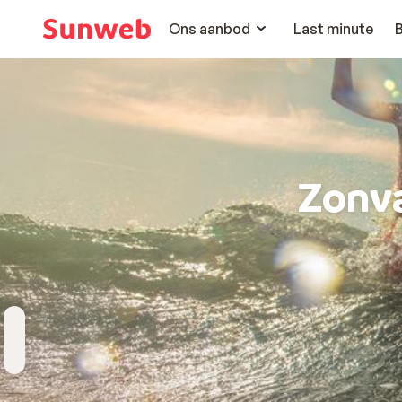
Ons aanbod
Last minute
Zonv
Bestemming
Wanneer
Hoelang
Reizigers
Kies bestemming
Vertrekdatum
Duur toevoegen
2 personen , 1 kamer