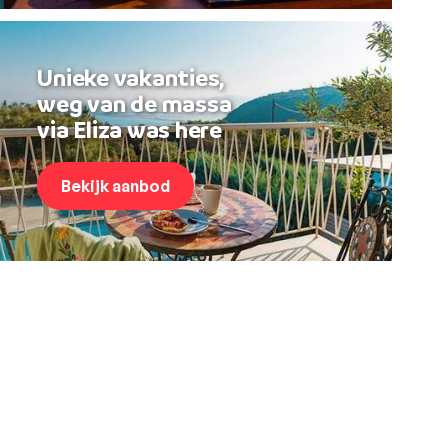
Unieke vakanties,
weg van de massa
via Eliza was here
Bekijk aanbod