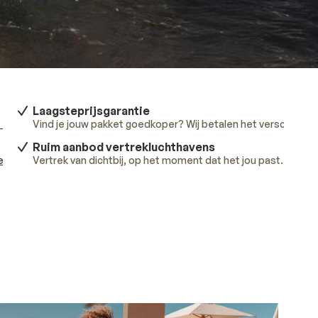
Laagsteprijsgarantie
 meer
.
Vind je jouw pakket goedkoper? Wij betalen het verschil.
Lee
Ruim aanbod vertrekluchthavens
ees meer
Vertrek van dichtbij, op het moment dat het jou past.
.
Lees 