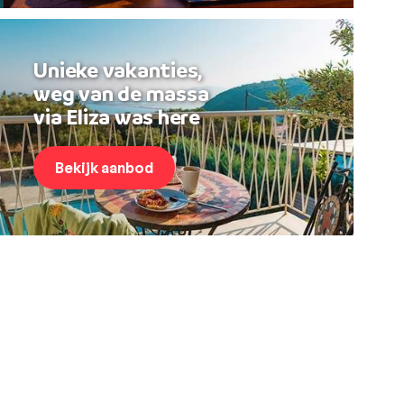
Unieke vakanties,
weg van de massa
via Eliza was here
Bekijk aanbod