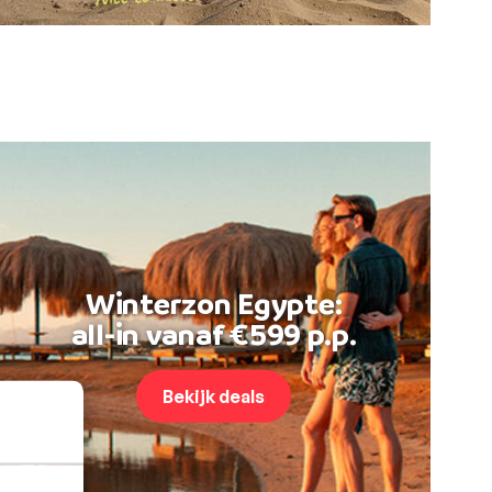
Winterzon Egypte:
all-in vanaf €599 p.p.
Bekijk deals