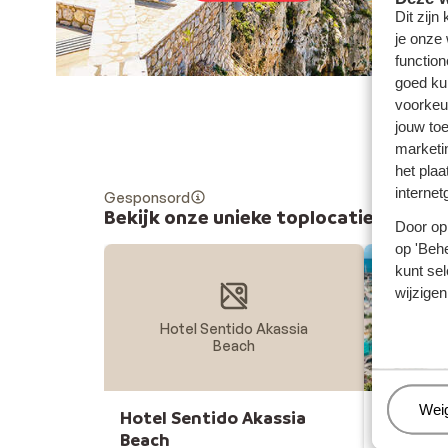
Dit zijn
je onze
function
goed ku
voorkeu
jouw to
marketi
het plaa
internet
Gesponsord
Bekijk onze unieke toplocaties
Door op 
op 'Behe
kunt sel
wijzigen
Hotel Sentido Akassia
Beach
Beh
Wei
Hotel Sentido Akassia
Iberosta
Beach
- adults