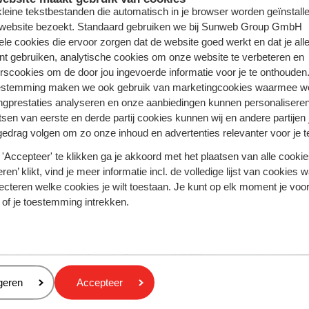
Rhodos - Griekenland
 kleine tekstbestanden die automatisch in je browser worden geïnstalle
 website bezoekt. Standaard gebruiken we bij Sunweb Group GmbH
Turkse Riviera - Turkije
ele cookies die ervoor zorgen dat de website goed werkt en dat je alle
nt gebruiken, analytische cookies om onze website te verbeteren en
rscookies om de door jou ingevoerde informatie voor je te onthouden
estemming maken we ook gebruik van marketingcookies waarmee w
ngprestaties analyseren en onze aanbiedingen kunnen personalisere
tsen van eerste en derde partij cookies kunnen wij en andere partijen
gedrag volgen om zo onze inhoud en advertenties relevanter voor je 
'Accepteer' te klikken ga je akkoord met het plaatsen van alle cookies
ren’ klikt, vind je meer informatie incl. de volledige lijst van cookies w
ecteren welke cookies je wilt toestaan. Je kunt op elk moment je voo
 of je toestemming intrekken.
eren
geren
Accepteer
r Selection Sábila
Bahia Principe Escape
 only
Tenerife - Adults only