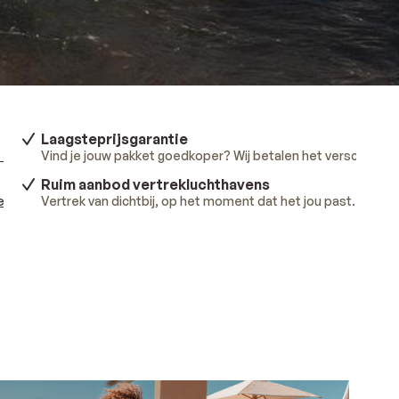
Laagsteprijsgarantie
 meer
.
Vind je jouw pakket goedkoper? Wij betalen het verschil.
Lee
Ruim aanbod vertrekluchthavens
ees meer
Vertrek van dichtbij, op het moment dat het jou past.
.
Lees 