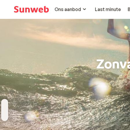
Ons aanbod
Last minute
Zonv
Bestemming
Wanneer
Hoelang
Reizigers
Kies bestemming
Vertrekdatum
Duur toevoegen
2 personen , 1 kamer