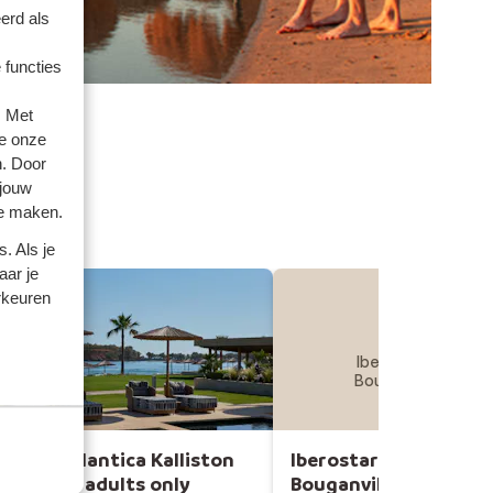
erd als
 functies
. Met
e onze
n. Door
 jouw
te maken.
. Als je
aar je
rkeuren
Iberostar Waves
Bouganville Playa
Hotel Atlantica Kalliston
Iberostar Waves
Resort - adults only
Bouganville Playa