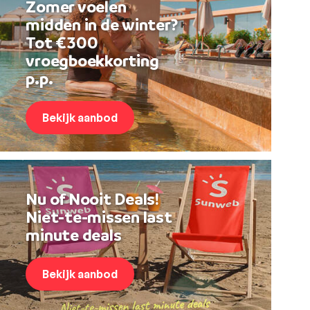
Zomer voelen
midden in de winter?
Tot €300
vroegboekkorting
p.p.
Bekijk aanbod
Nu of Nooit Deals!
Niet-te-missen last
minute deals
Bekijk aanbod