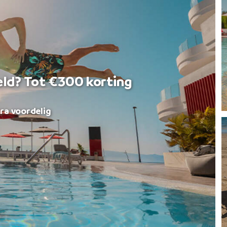
eld? Tot €300 korting
ra voordelig