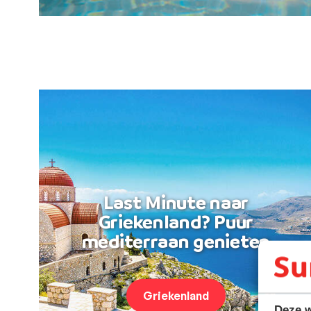
Last Minute naar
Griekenland? Puur
mediterraan genieten
Griekenland
Deze w