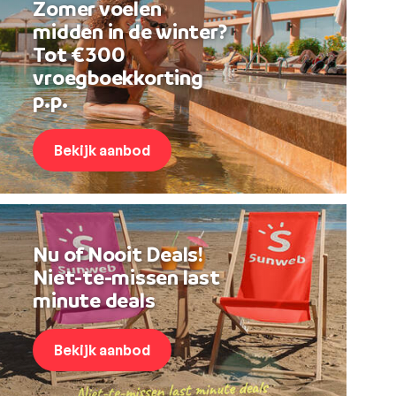
Zomer voelen
midden in de winter?
Tot €300
vroegboekkorting
p.p.
Bekijk aanbod
Nu of Nooit Deals!
Niet-te-missen last
minute deals
Bekijk aanbod