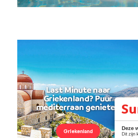
Last Minute naar
Griekenland? Puur
mediterraan genieten
Deze w
Griekenland
Dit zijn