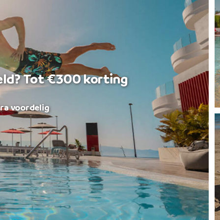
eld? Tot €300 korting
ra voordelig