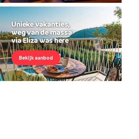
Unieke vakanties,
weg van de massa
via Eliza was here
Bekijk aanbod