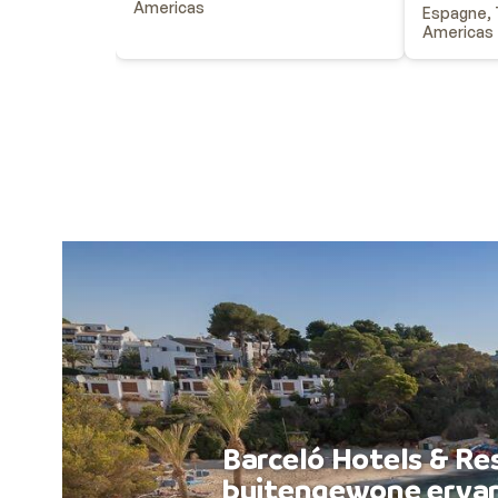
Americas
Espagne, T
Americas
Barceló Hotels & Re
buitengewone ervar