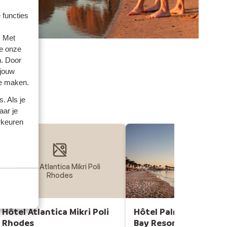
 functies
. Met
e onze
n. Door
 jouw
te maken.
. Als je
aar je
rkeuren
Hôtel Atlantica Mikri Poli
Rhodes
Hôtel Atlantica Mikri Poli
Hôtel Palm Royale S
Rhodes
Bay Resort