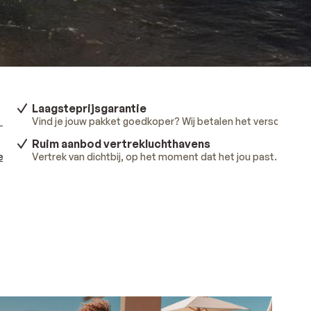
Laagsteprijsgarantie
 meer
.
Vind je jouw pakket goedkoper? Wij betalen het verschil.
Lee
Ruim aanbod vertrekluchthavens
ees meer
Vertrek van dichtbij, op het moment dat het jou past.
.
Lees 