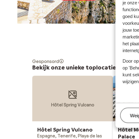
je onze
function
goed ku
voorkeu
jouw to
marketi
het plaa
internet
Door op 
Gesponsord
Bekijk onze unieke toplocaties
op 'Behe
kunt sel
wijzigen
Hôtel Spring Vulcano
Beh
Wei
Hôtel Spring Vulcano
Hôtel M
Espagne, Tenerife, Playa de las
Palace