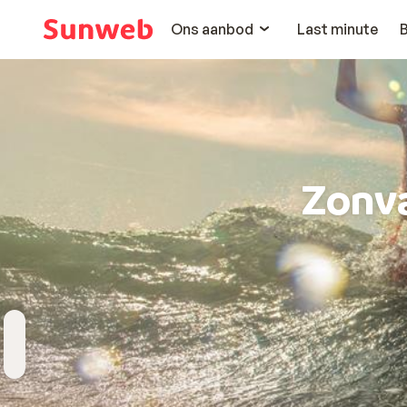
Ons aanbod
Last minute
Zonv
Bestemming
Wanneer
Hoelang
Reizigers
Kies bestemming
Vertrekdatum
Duur toevoegen
2 personen , 1 kamer