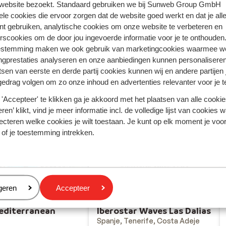
Rhodos - Griekenland
 website bezoekt. Standaard gebruiken we bij Sunweb Group GmbH
ele cookies die ervoor zorgen dat de website goed werkt en dat je alle
Turkse Riviera - Turkije
nt gebruiken, analytische cookies om onze website te verbeteren en
rscookies om de door jou ingevoerde informatie voor je te onthouden
estemming maken we ook gebruik van marketingcookies waarmee w
ngprestaties analyseren en onze aanbiedingen kunnen personalisere
tsen van eerste en derde partij cookies kunnen wij en andere partijen
gedrag volgen om zo onze inhoud en advertenties relevanter voor je 
'Accepteer' te klikken ga je akkoord met het plaatsen van alle cookies
ren’ klikt, vind je meer informatie incl. de volledige lijst van cookies w
ecteren welke cookies je wilt toestaan. Je kunt op elk moment je voo
 of je toestemming intrekken.
Iberostar Waves Las
Dalias
eren
geren
Accepteer
editerranean
Iberostar Waves Las Dalias
Spanje, Tenerife, Costa Adeje