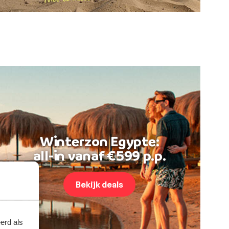
Winterzon Egypte:
all-in vanaf €599 p.p.
Bekijk deals
erd als